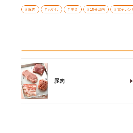
豚肉
もやし
主菜
10分以内
電子レン
豚肉