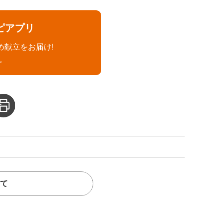
ピアプリ
め献立をお届け!
。
て