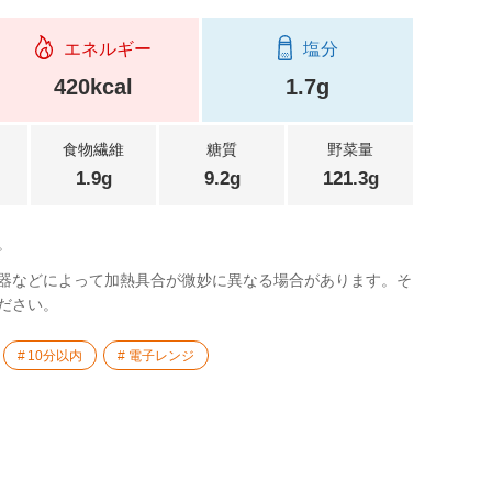
エネルギー
塩分
420kcal
1.7g
食物繊維
糖質
野菜量
1.9g
9.2g
121.3g
。
器などによって加熱具合が微妙に異なる場合があります。そ
ださい。
10分以内
電子レンジ