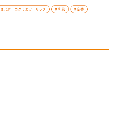
たまねぎ コクうまガーリック
和風
定番