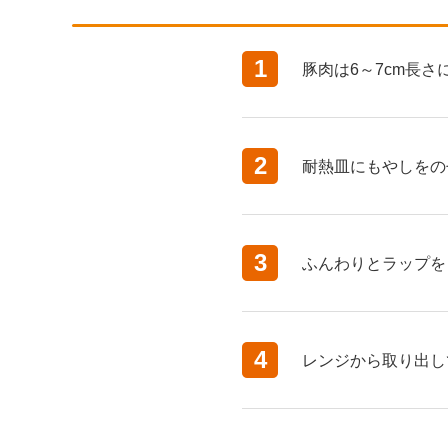
1
豚肉は6～7cm長さ
2
耐熱皿にもやしをの
3
ふんわりとラップを
4
レンジから取り出し