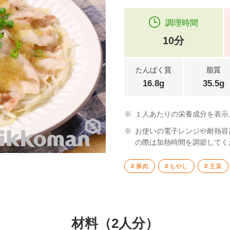
調理時間
10分
たんぱく質
脂質
16.8g
35.5g
※
１人あたりの栄養成分を表示
※
お使いの電子レンジや耐熱容
の際は加熱時間を調節してく
豚肉
もやし
主菜
材料（2人分）