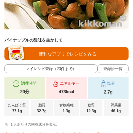
パイナップルの酸味を生かして
便利なアプリでレシピをみる
マイレシピ登録（20件まで）
登録済一覧
調理時間
エネルギー
塩分
20分
473kcal
2.7g
たんぱく質
脂質
食物繊維
糖質
野菜量
33.1g
32.7g
1.3g
12.3g
46.1g
※
１人あたりの栄養成分を表示。