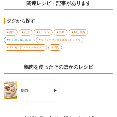
関連レシピ・記事があります
タグから探す
鶏肉
ねぎ
ピーマン
主菜
20分以内
たんぱく質1/2日分
キッコーマン特選丸大豆しょうゆ
デルモンテ トマトケチャップ
洋風
鶏肉を使ったそのほかのレシピ
鶏肉