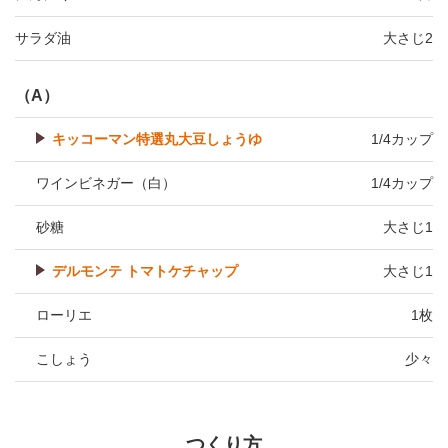
サラダ油
大さじ2
（A）
キッコーマン特選丸大豆しょうゆ
1/4カップ
ワインビネガー（白）
1/4カップ
砂糖
大さじ1
デルモンテ トマトケチャップ
大さじ1
ローリエ
1枚
こしょう
少々
つくり方