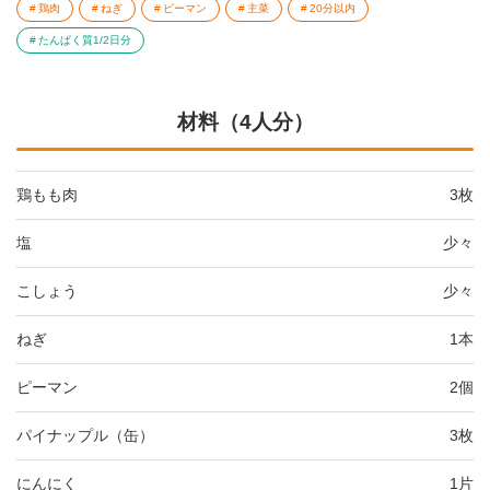
鶏肉
ねぎ
ピーマン
主菜
20分以内
たんぱく質1/2日分
材料（4人分）
鶏もも肉
3枚
塩
少々
こしょう
少々
ねぎ
1本
ピーマン
2個
パイナップル（缶）
3枚
にんにく
1片