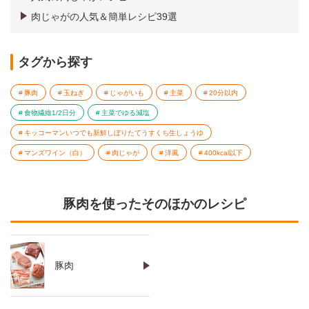
肉じゃがの人気＆簡単レシピ39選
タグから探す
豚肉
玉ねぎ
じゃがいも
主菜
20分以内
食物繊維1/2日分
主菜でゆる減塩
キッコーマンいつでも新鮮しぼりたてうすくち生しょうゆ
マンズワイン（白）
肉じゃが
洋風
400kcal以下
豚肉を使ったそのほかのレシピ
豚肉