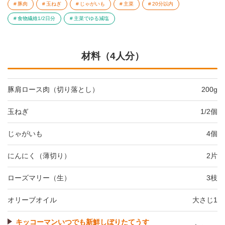
豚肉
玉ねぎ
じゃがいも
主菜
20分以内
食物繊維1/2日分
主菜でゆる減塩
材料（4人分）
豚肩ロース肉（切り落とし）
200g
玉ねぎ
1/2個
じゃがいも
4個
にんにく（薄切り）
2片
ローズマリー（生）
3枝
オリーブオイル
大さじ1
キッコーマンいつでも新鮮しぼりたてうす