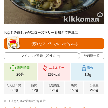
おなじみ肉じゃがにローズマリーを加えて洋風に
便利なアプリでレシピをみる
マイレシピ登録（20件まで）
登録済一覧
調理時間
エネルギー
塩分
20分
266kcal
1.2g
たんぱく質
脂質
食物繊維
糖質
野菜量
12.1g
13.2g
12.6g
15.2g
26.9g
※
１人あたりの栄養成分を表示。