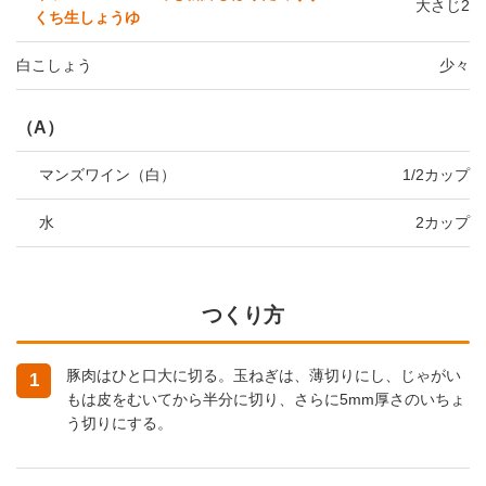
大さじ2
くち生しょうゆ
白こしょう
少々
（A）
マンズワイン（白）
1/2カップ
水
2カップ
つくり方
豚肉はひと口大に切る。玉ねぎは、薄切りにし、じゃがい
1
もは皮をむいてから半分に切り、さらに5mm厚さのいちょ
う切りにする。