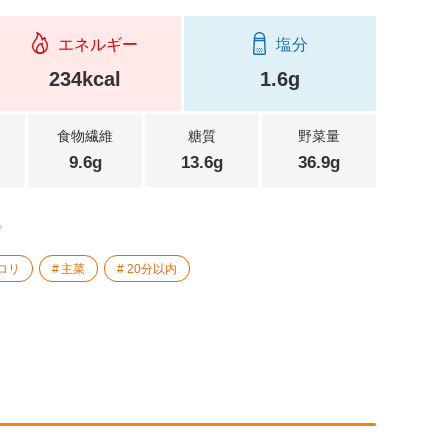
エネルギー
塩分
234kcal
1.6g
食物繊維
糖質
野菜量
9.6g
13.6g
36.9g
。
ロリ
主菜
20分以内