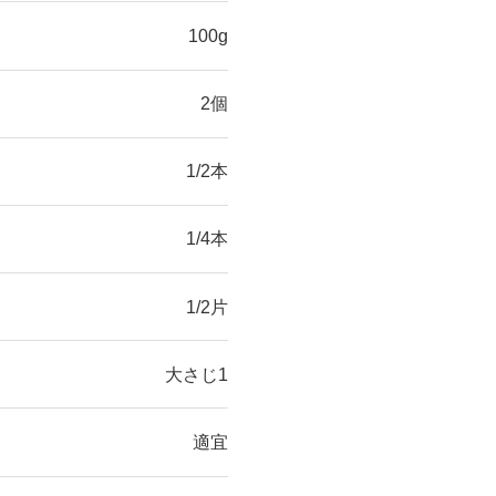
100g
2個
1/2本
1/4本
1/2片
大さじ1
適宜