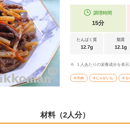
調理時間
15分
たんぱく質
脂質
12.7g
12.1g
※
１人あたりの栄養成分を表示
牛肉
じゃがいも
セ
材料（2人分）