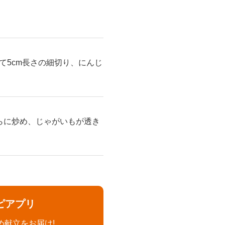
て5cm長さの細切り、にんじ
らに炒め、じゃがいもが透き
。
ピアプリ
め献立をお届け!