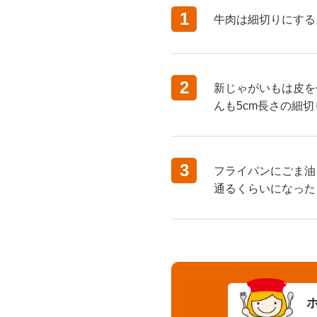
1
牛肉は細切りにする
2
新じゃがいもは皮を
んも5cm長さの細
3
フライパンにごま油
通るくらいになった