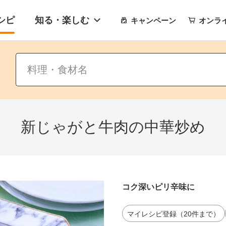
シピ
知る・楽しむ
キャンペーン
オンラ
新じゃがと牛肉の中華炒め
コク深いピリ辛味に
マイレシピ登録（20件まで）