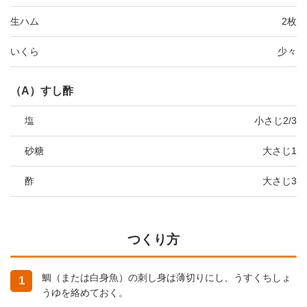
生ハム
2枚
いくら
少々
（A）すし酢
塩
小さじ2/3
砂糖
大さじ1
酢
大さじ3
つくり方
鯛（または白身魚）の刺し身は薄切りにし、うすくちしょ
1
うゆを絡めておく。