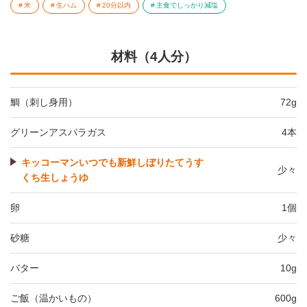
米
生ハム
20分以内
主食でしっかり減塩
材料（4人分）
鯛（刺し身用）
72g
グリーンアスパラガス
4本
キッコーマンいつでも新鮮しぼりたてうす
少々
くち生しょうゆ
卵
1個
砂糖
少々
バター
10g
ご飯（温かいもの）
600g