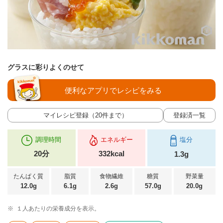
グラスに彩りよくのせて
便利なアプリでレシピをみる
マイレシピ登録（20件まで）
登録済一覧
調理時間
エネルギー
塩分
20分
332kcal
1.3g
たんぱく質
脂質
食物繊維
糖質
野菜量
12.0g
6.1g
2.6g
57.0g
20.0g
※
１人あたりの栄養成分を表示。