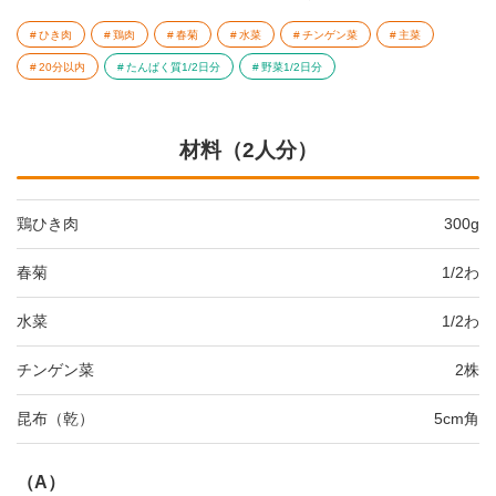
ひき肉
鶏肉
春菊
水菜
チンゲン菜
主菜
20分以内
たんぱく質1/2日分
野菜1/2日分
材料（2人分）
鶏ひき肉
300g
春菊
1/2わ
水菜
1/2わ
チンゲン菜
2株
昆布（乾）
5cm角
（A）