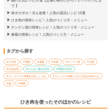
鍋の人気レシピ57選【定番の味付けからアレンジレシピま
で 】
体ポカポカ！冷え改善！人気の温活レシピ 15選
ひき肉の簡単レシピ！人気のつくり方・メニュー
チンゲン菜の簡単レシピ！人気のつくり方・メニュー
春菊の簡単レシピ！人気のつくり方・メニュー
タグから探す
ひき肉
鶏肉
春菊
水菜
チンゲン菜
主菜
20分以内
たんぱく質1/2日分
野菜1/2日分
キッコーマン特選丸大豆しょうゆ
マンジョウ米麹こだわり仕込み本みりん
鍋
和風
ひき肉を使ったそのほかのレシピ