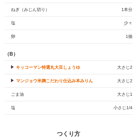
ねぎ（みじん切り）
1本分
塩
少々
卵
1個
（B）
キッコーマン特選丸大豆しょうゆ
大さじ2
マンジョウ米麹こだわり仕込み本みりん
大さじ2
ごま油
大さじ1
塩
小さじ1/4
つくり方