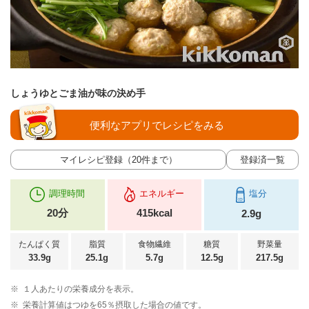
しょうゆとごま油が味の決め手
便利なアプリでレシピをみる
マイレシピ登録（20件まで）
登録済一覧
調理時間
エネルギー
塩分
20分
415kcal
2.9g
たんぱく質
脂質
食物繊維
糖質
野菜量
33.9g
25.1g
5.7g
12.5g
217.5g
※
１人あたりの栄養成分を表示。
※
栄養計算値はつゆを65％摂取した場合の値です。