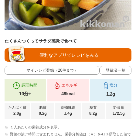
たくさんつくってサラダ感覚で食べて
便利なアプリでレシピをみる
マイレシピ登録（20件まで）
登録済一覧
調理時間
エネルギー
塩分
10分+
49kcal
1.2g
たんぱく質
脂質
食物繊維
糖質
野菜量
2.0g
0.2g
3.4g
8.2g
172.5g
※
１人あたりの栄養成分を表示。
※
野菜の漬け時間は含まれません。栄養分析値は（Ａ）を41％摂取した値で