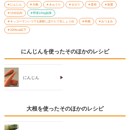
にんじん
大根
きゅうり
セロリ
昆布
副菜
10分以内
野菜100g副菜
キッコーマンいつでも新鮮しぼりたて生しょうゆ
和風
おつまみ
200kcal以下
にんじんを使ったそのほかのレシピ
にんじん
大根を使ったそのほかのレシピ