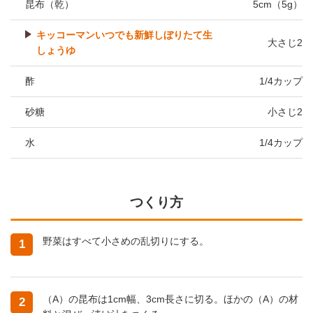
昆布（乾）
5cm（5g）
キッコーマンいつでも新鮮しぼりたて生
大さじ2
しょうゆ
酢
1/4カップ
砂糖
小さじ2
水
1/4カップ
つくり方
野菜はすべて小さめの乱切りにする。
1
（A）の昆布は1cm幅、3cm長さに切る。ほかの（A）の材
2