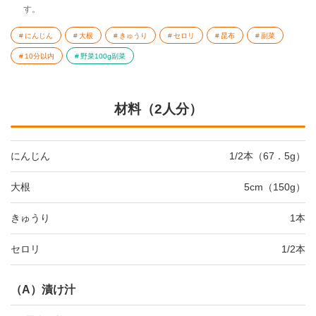
す。
にんじん
大根
きゅうり
セロリ
昆布
副菜
10分以内
野菜100g副菜
材料（2人分）
にんじん
1/2本（67．5g）
大根
5cm（150g）
きゅうり
1本
セロリ
1/2本
（A）漬け汁