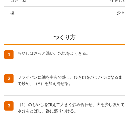
カレー粉
小さじ1
塩
少々
つくり方
もやしはさっと洗い、水気をよくきる。
1
フライパンに油を中火で熱し、ひき肉をパラパラになるま
2
で炒め、（A）を加え混ぜる。
（1）のもやしを加えて大きく炒め合わせ、火を少し強めて
3
水分をとばし、器に盛りつける。