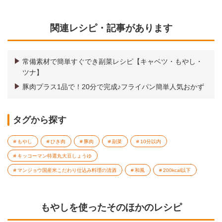
関連レシピ・記事があります
常備素材で簡単すぐでき副菜レシピ【キャベツ・もやし・
ツナ】
豚肉プラス1品で！20分で完成♪フライパン簡単人気おかず
タグから探す
もやし
ひき肉
豚肉
副菜
10分以内
キッコーマン特選丸大豆しょうゆ
マンジョウ国産米こだわり仕込み料理の清酒
和風
200kcal以下
もやしを使ったそのほかのレシピ