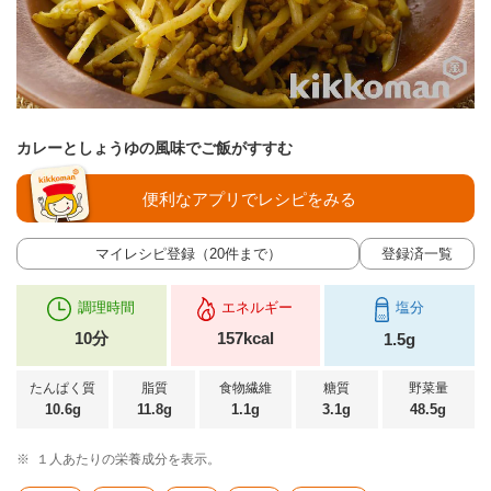
カレーとしょうゆの風味でご飯がすすむ
便利なアプリでレシピをみる
マイレシピ登録（20件まで）
登録済一覧
調理時間
エネルギー
塩分
10分
157kcal
1.5g
たんぱく質
脂質
食物繊維
糖質
野菜量
10.6g
11.8g
1.1g
3.1g
48.5g
※
１人あたりの栄養成分を表示。