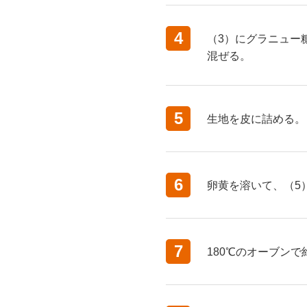
4
（3）にグラニュー
混ぜる。
5
生地を皮に詰める。
6
卵黄を溶いて、（5
7
180℃のオーブンで