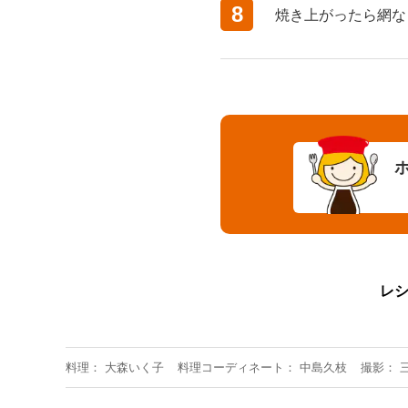
8
焼き上がったら網な
レ
料理
大森いく子
料理コーディネート
中島久枝
撮影