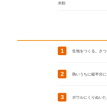
水飴
1
生地をつくる。さつ
2
熱いうちに縦半分に
3
ボウルにくりぬいた