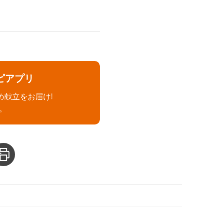
ピアプリ
め献立をお届け!
。