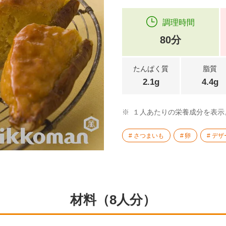
調理時間
80分
たんぱく質
脂質
2.1g
4.4g
※
１人あたりの栄養成分を表示
さつまいも
卵
デザ
材料（8人分）