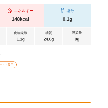
エネルギー
塩分
148kcal
0.1g
食物繊維
糖質
野菜量
1.1g
24.8g
0g
。
ート・菓子