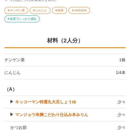
チンゲン菜
にんじん
副菜
10分以内
副菜でしっかり減塩
材料（2人分）
チンゲン菜
1株
にんじん
1/4本
（A）
キッコーマン特選丸大豆しょうゆ
少々
マンジョウ米麹こだわり仕込み本みりん
少々
かつお節
少々