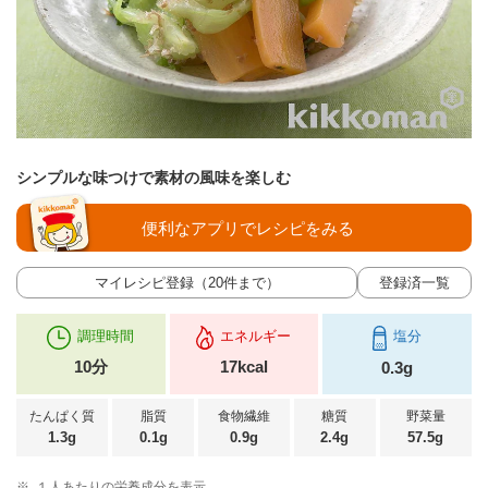
シンプルな味つけで素材の風味を楽しむ
便利なアプリでレシピをみる
マイレシピ登録（20件まで）
登録済一覧
調理時間
エネルギー
塩分
10分
17kcal
0.3g
たんぱく質
脂質
食物繊維
糖質
野菜量
1.3g
0.1g
0.9g
2.4g
57.5g
※
１人あたりの栄養成分を表示。