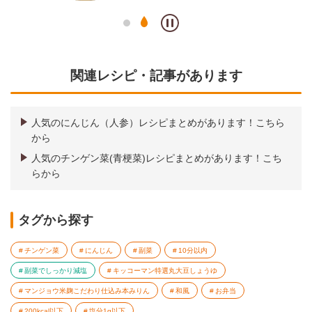
関連レシピ・記事があります
人気のにんじん（人参）レシピまとめがあります！こちら
から
人気のチンゲン菜(青梗菜)レシピまとめがあります！こち
らから
タグから探す
チンゲン菜
にんじん
副菜
10分以内
副菜でしっかり減塩
キッコーマン特選丸大豆しょうゆ
マンジョウ米麹こだわり仕込み本みりん
和風
お弁当
200kcal以下
塩分1g以下