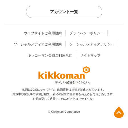
アカウント一覧
ウェブサイトご利用規約
プライバシーポリシー
ソーシャルメディアご利用規約
ソーシャルメディアポリシー
キッコーマン会員ご利用規約
サイトマップ
飲酒は20歳になってから。飲酒運転は法律で禁止されています。
妊娠中や授乳期の飲酒は胎児・乳児の発育に
悪影響を与えるおそれがあります。
お酒は楽しく適量で。のんだあとはリサイクル。
上部へ
© Kikkoman Corporation