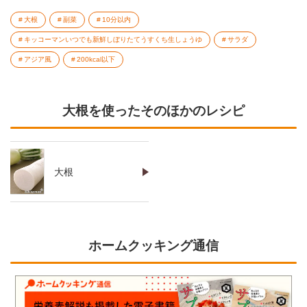
大根
副菜
10分以内
キッコーマンいつでも新鮮しぼりたてうすくち生しょうゆ
サラダ
アジア風
200kcal以下
大根を使ったそのほかのレシピ
大根
ホームクッキング通信