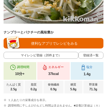
ナンプラーとパクチーの風味豊か
便利なアプリでレシピをみる
マイレシピ登録（20件まで）
登録済一覧
調理時間
エネルギー
塩分
10分+
37kcal
1.4g
たんぱく質
脂質
食物繊維
糖質
野菜量
2.5g
0.2g
0.9g
5.8g
71.3g
※
１人あたりの栄養成分を表示。
※
調理時間に干しえびのもどし時間は含まれません。■栄養計算値は（Ａ）