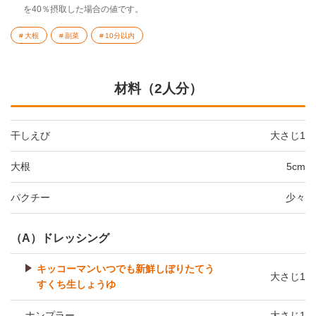
を40％摂取した場合の値です。
大根
副菜
10分以内
材料（2人分）
干しえび
大さじ1
大根
5cm
パクチー
少々
（A）ドレッシング
キッコーマンいつでも新鮮しぼりたてう
大さじ1
すくち生しょうゆ
ナンプラー
大さじ1