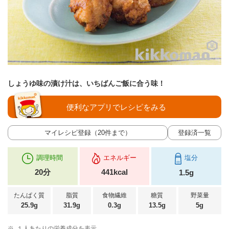
しょうゆ味の漬け汁は、いちばんご飯に合う味！
便利なアプリでレシピをみる
マイレシピ登録（20件まで）
登録済一覧
調理時間
エネルギー
塩分
20分
441kcal
1.5g
たんぱく質
脂質
食物繊維
糖質
野菜量
25.9g
31.9g
0.3g
13.5g
5g
※
１人あたりの栄養成分を表示。