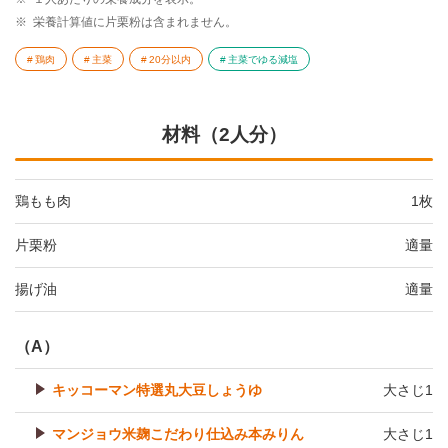
※
栄養計算値に片栗粉は含まれません。
鶏肉
主菜
20分以内
主菜でゆる減塩
材料（2人分）
鶏もも肉
1枚
片栗粉
適量
揚げ油
適量
（A）
キッコーマン特選丸大豆しょうゆ
大さじ1
マンジョウ米麹こだわり仕込み本みりん
大さじ1