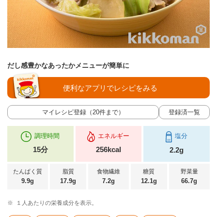
だし感豊かなあったかメニューが簡単に
便利なアプリでレシピをみる
マイレシピ登録（20件まで）
登録済一覧
調理時間
エネルギー
塩分
15分
256kcal
2.2g
たんぱく質
脂質
食物繊維
糖質
野菜量
9.9g
17.9g
7.2g
12.1g
66.7g
※
１人あたりの栄養成分を表示。