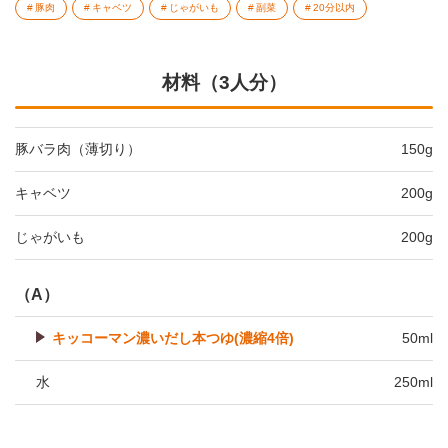
豚肉
キャベツ
じゃがいも
副菜
20分以内
材料（3人分）
豚バラ肉（薄切り）
150g
キャベツ
200g
じゃがいも
200g
（A）
キッコーマン濃いだし本つゆ(濃縮4倍)
50ml
水
250ml