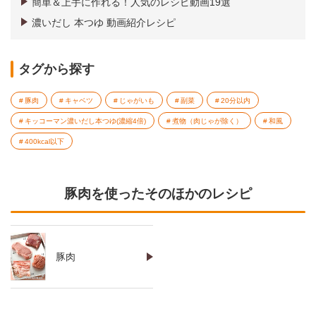
簡単＆上手に作れる！人気のレシピ動画19選
濃いだし 本つゆ 動画紹介レシピ
タグから探す
豚肉
キャベツ
じゃがいも
副菜
20分以内
キッコーマン濃いだし本つゆ(濃縮4倍)
煮物（肉じゃが除く）
和風
400kcal以下
豚肉を使ったそのほかのレシピ
豚肉