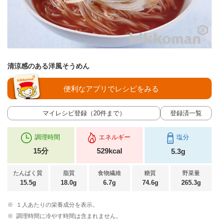
清涼感のある洋風そうめん
便利なアプリでレシピをみる
マイレシピ登録（20件まで）
登録済一覧
調理時間
エネルギー
塩分
15分
529kcal
5.3g
たんぱく質
脂質
食物繊維
糖質
野菜量
15.5g
18.0g
6.7g
74.6g
265.3g
※
１人あたりの栄養成分を表示。
※
調理時間に冷やす時間は含まれません。