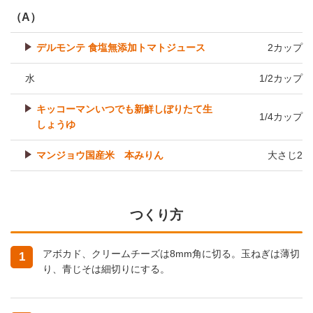
（A）
デルモンテ 食塩無添加トマトジュース
2カップ
水
1/2カップ
キッコーマンいつでも新鮮しぼりたて生
1/4カップ
しょうゆ
マンジョウ国産米 本みりん
大さじ2
つくり方
アボカド、クリームチーズは8mm角に切る。玉ねぎは薄切
1
り、青じそは細切りにする。