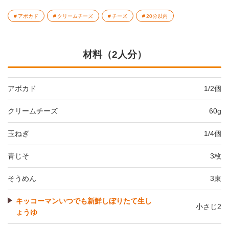
アボカド
クリームチーズ
チーズ
20分以内
材料（2人分）
アボカド
1/2個
クリームチーズ
60g
玉ねぎ
1/4個
青じそ
3枚
そうめん
3束
キッコーマンいつでも新鮮しぼりたて生し
小さじ2
ょうゆ