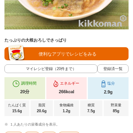
たっぷりの大根おろしでさっぱり
便利なアプリでレシピをみる
マイレシピ登録（20件まで）
登録済一覧
調理時間
エネルギー
塩分
20分
266kcal
2.9g
たんぱく質
脂質
食物繊維
糖質
野菜量
15.6g
20.6g
1.2g
7.5g
85g
※
１人あたりの栄養成分を表示。