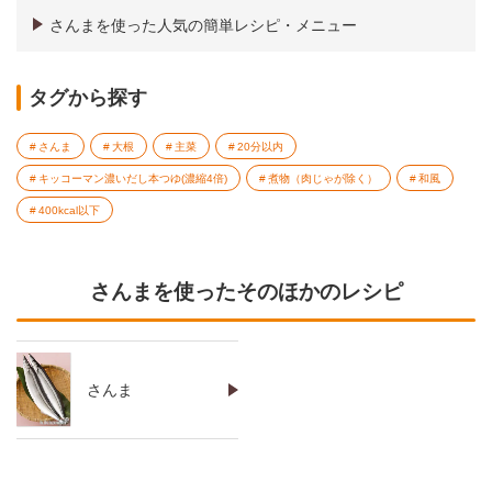
さんまを使った人気の簡単レシピ・メニュー
タグから探す
さんま
大根
主菜
20分以内
キッコーマン濃いだし本つゆ(濃縮4倍)
煮物（肉じゃが除く）
和風
400kcal以下
さんまを使ったそのほかのレシピ
さんま