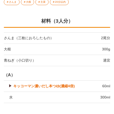
さんま
大根
主菜
20分以内
材料（3人分）
さんま（三枚におろしたもの）
2尾分
大根
300g
青ねぎ（小口切り）
適宜
（A）
キッコーマン濃いだし本つゆ(濃縮4倍)
60ml
水
300ml