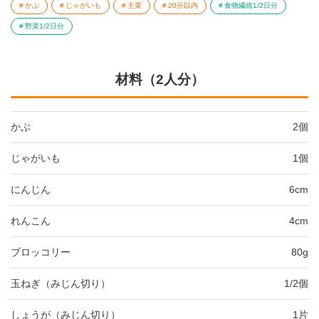
かぶ
じゃがいも
主菜
20分以内
食物繊維1/2日分
野菜1/2日分
材料（2人分）
かぶ
2個
じゃがいも
1個
にんじん
6cm
れんこん
4cm
ブロッコリー
80g
玉ねぎ（みじん切り）
1/2個
しょうが（みじん切り）
1片