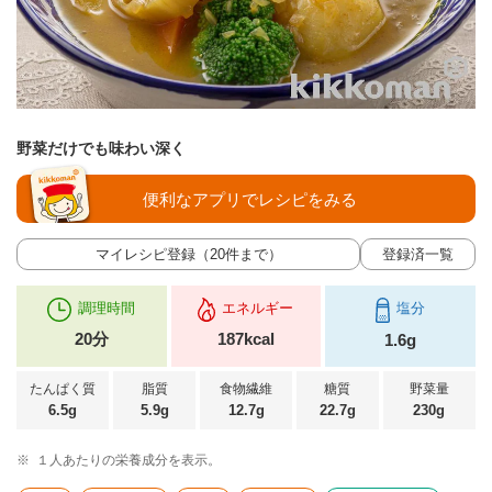
野菜だけでも味わい深く
便利なアプリでレシピをみる
マイレシピ登録（20件まで）
登録済一覧
調理時間
エネルギー
塩分
20分
187kcal
1.6g
たんぱく質
脂質
食物繊維
糖質
野菜量
6.5g
5.9g
12.7g
22.7g
230g
※
１人あたりの栄養成分を表示。