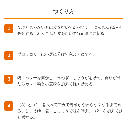
つくり方
かぶとじゃがいもは皮をむいて2～4等分、にんじんも2～4
1
等分する。れんこんも皮をむいて1cm厚さに切る。
ブロッコリーは小房に分けて色よくゆでる。
2
鍋にバターを溶かし、玉ねぎ、しょうがを炒め、香りが出
3
たらカレー粉と小麦粉を加えて軽く炒める。
（A）と（1）を入れて中火で野菜がやわらかくなるまで煮
4
る。しょうゆ、塩、こしょうで味を調え、（2）を加えてひ
と煮する。