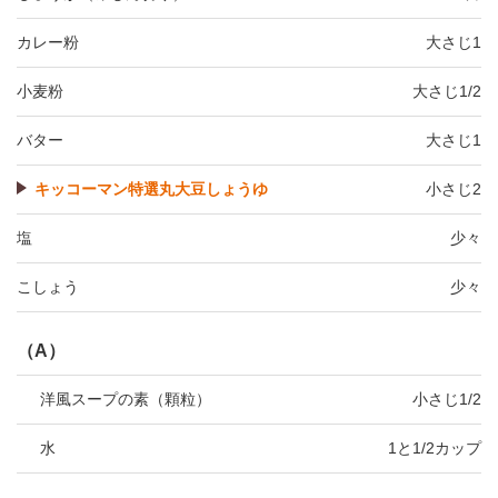
カレー粉
大さじ1
小麦粉
大さじ1/2
バター
大さじ1
キッコーマン特選丸大豆しょうゆ
小さじ2
塩
少々
こしょう
少々
（A）
洋風スープの素（顆粒）
小さじ1/2
水
1と1/2カップ