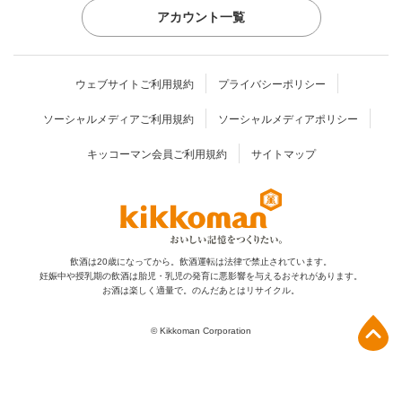
アカウント一覧
ウェブサイトご利用規約
プライバシーポリシー
ソーシャルメディアご利用規約
ソーシャルメディアポリシー
キッコーマン会員ご利用規約
サイトマップ
飲酒は20歳になってから。飲酒運転は法律で禁止されています。
妊娠中や授乳期の飲酒は胎児・乳児の発育に
悪影響を与えるおそれがあります。
お酒は楽しく適量で。のんだあとはリサイクル。
上部へ
© Kikkoman Corporation