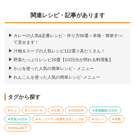
関連レシピ・記事があります
カレーの人気&定番レシピ・作り方56選～本格・簡単すべ
て見せます！
汁物＆スープの人気レシピ112選☆具だくさん！
野菜たっぷりレシピ20選【1/2日分が摂れる料理集】
かぶを使った人気の簡単レシピ・メニュー
れんこんを使った人気の簡単レシピ･メニュー
タグから探す
かぶ
じゃがいも
主菜
20分以内
食物繊維1/2日分
野菜1/2日分
キッコーマン特選丸大豆しょうゆ
カレー
和風
200kcal以下