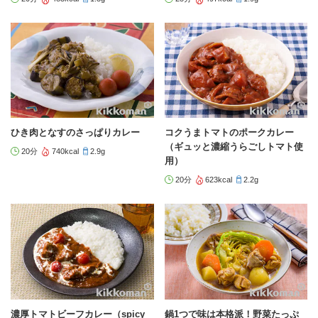
ひき肉となすのさっぱりカレー
コクうまトマトのポークカレー
（ギュッと濃縮うらごしトマト使
20分
740kcal
2.9g
用）
20分
623kcal
2.2g
濃厚トマトビーフカレー（spicy
鍋1つで味は本格派！野菜たっぷ