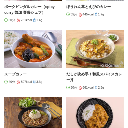
ポークビンダルカレー（spicy
ほうれん草とえびのカレー
curry 魯珈 齋藤シェフ）
35分
445kcal
1.7g
30分
731kcal
1.4g
スープカレー
だしが決め手！和風スパイスカレ
ー丼
40分
597kcal
3.3g
30分
661kcal
2.3g