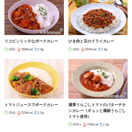
リコピンリッチなポークカレー
ひき肉と豆のドライカレー
20分
558kcal
2.4g
25分
697kcal
1.6g
トマトジュースでポークカレー
濃厚うらごしトマトのバターチキ
ンカレー（ギュッと濃縮うらごし
20分
524kcal
2.1g
トマト使用）
25分+
745kcal
2.2g