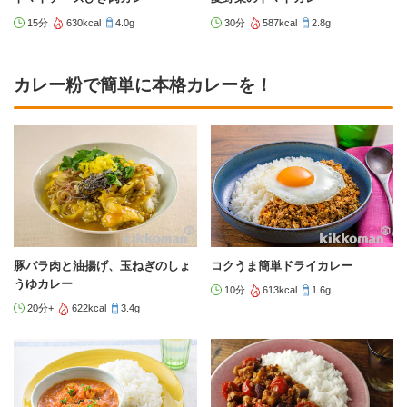
15分
630kcal
4.0g
30分
587kcal
2.8g
カレー粉で簡単に本格カレーを！
豚バラ肉と油揚げ、玉ねぎのしょ
コクうま簡単ドライカレー
うゆカレー
10分
613kcal
1.6g
20分+
622kcal
3.4g