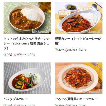
トマトのうまみたっぷりチキンカ
野菜カレー（トマトピューレー使
レー（spicy curry 魯珈 齋藤シェ
用）
フ）
20分
583kcal
2.7g
20分
686kcal
2.2g
ベジタブルカレー
ごろごろ夏野菜のキーマカレー
20分
483kcal
1.3g
25分
497kcal
1.9g