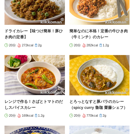
ドライカレー【味つけ簡単！豚ひ
簡単なのに本格！定番の牛ひき肉
き肉の定番】
（牛ミンチ）のカレー
20分
272kcal
2g
20分
282kcal
1.2g
レンジで作る！さばとトマトのだ
とろっとなすと豚バラのカレー
しスパイスカレー
（spicy curry 魯珈 齋藤シェフ）
20分
169kcal
1.2g
20分
770kcal
2g