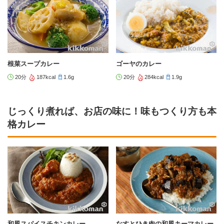
根菜スープカレー
ゴーヤのカレー
20分
187kcal
1.6g
20分
284kcal
1.9g
じっくり煮れば、お店の味に！味もつくり方も本
格カレー
和風スパイスチキンカレー
なすとひき肉の和風キーマカレー