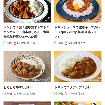
レンジで１発！濃厚無水トマトチ
トマトジュースで濃厚キーマカレ
キンカレー（山本ゆりさん・食塩
ー（spicy curry 魯珈 齋藤シェ
無添加野菜ジュース使用）
フ）
18分
619kcal
2.9g
20分
824kcal
2.7g
とろとろ牛すじカレー
トマトでコクアップ！カレー
60分
696kcal
2.6g
20分
477kcal
2.2g