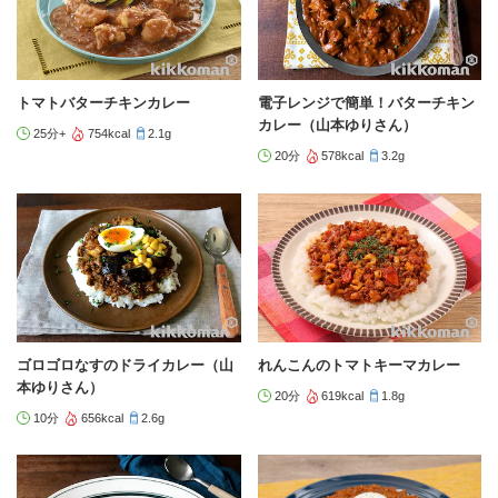
トマトバターチキンカレー
電子レンジで簡単！バターチキン
カレー（山本ゆりさん）
25分+
754kcal
2.1g
20分
578kcal
3.2g
ゴロゴロなすのドライカレー（山
れんこんのトマトキーマカレー
本ゆりさん）
20分
619kcal
1.8g
10分
656kcal
2.6g