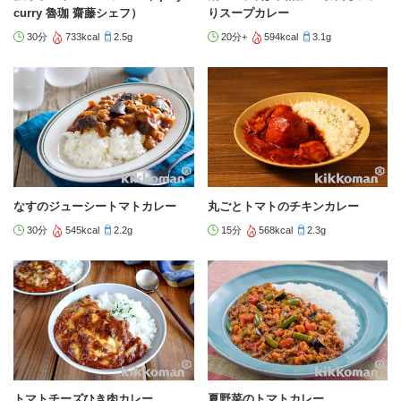
curry 魯珈 齋藤シェフ）
りスープカレー
30分
733kcal
2.5g
20分+
594kcal
3.1g
なすのジューシートマトカレー
丸ごとトマトのチキンカレー
30分
545kcal
2.2g
15分
568kcal
2.3g
トマトチーズひき肉カレー
夏野菜のトマトカレー