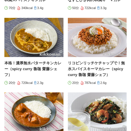
70分
340kcal
3.4g
50分
722kcal
3.3g
本格！濃厚無水バターチキンカレ
リコピンリッチケチャップで！無
ー（spicy curry 魯珈 齋藤シェ
水スパイスキーマカレー（spicy
フ）
curry 魯珈 齋藤シェフ）
20分
720kcal
2.3g
20分
787kcal
2.6g