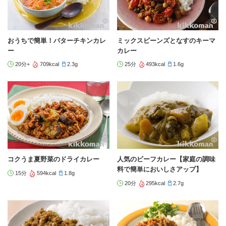
おうちで簡単！バターチキンカレ
ミックスビーンズとなすのキーマ
ー
カレー
20分+
709kcal
2.3g
25分
493kcal
1.6g
コクうま夏野菜のドライカレー
人気のビーフカレー【家庭の調味
料で簡単においしさアップ】
15分
594kcal
1.8g
20分
295kcal
2.7g