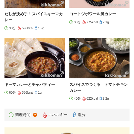
だしが決め手！スパイスキーマカ
コートジボワール風カレー
レー
30分
775kcal
2.1g
30分
596kcal
1.9g
キーマカレーとチャパティー
スパイスでつくる トマトチキン
カレー
60分
386kcal
1g
40分
622kcal
2.2g
調理時間
エネルギー
塩分
？