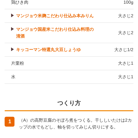
鶏ひき肉
100g
マンジョウ米麹こだわり仕込み本みりん
大さじ2
マンジョウ国産米こだわり仕込み料理の
大さじ2
清酒
キッコーマン特選丸大豆しょうゆ
大さじ1/2
片栗粉
大さじ1
水
大さじ1
つくり方
（A）の高野豆腐のそぼろ煮をつくる。干ししいたけは2カ
1
ップの水でもどし、軸を切ってみじん切りにする。