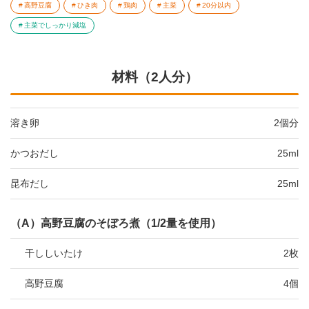
高野豆腐
ひき肉
鶏肉
主菜
20分以内
主菜でしっかり減塩
材料（2人分）
溶き卵
2個分
かつおだし
25ml
昆布だし
25ml
（A）高野豆腐のそぼろ煮（1/2量を使用）
干ししいたけ
2枚
高野豆腐
4個