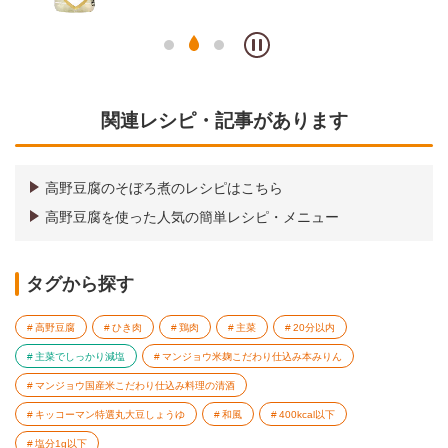
関連レシピ・記事があります
高野豆腐のそぼろ煮のレシピはこちら
高野豆腐を使った人気の簡単レシピ・メニュー
タグから探す
高野豆腐
ひき肉
鶏肉
主菜
20分以内
主菜でしっかり減塩
マンジョウ米麹こだわり仕込み本みりん
マンジョウ国産米こだわり仕込み料理の清酒
キッコーマン特選丸大豆しょうゆ
和風
400kcal以下
塩分1g以下