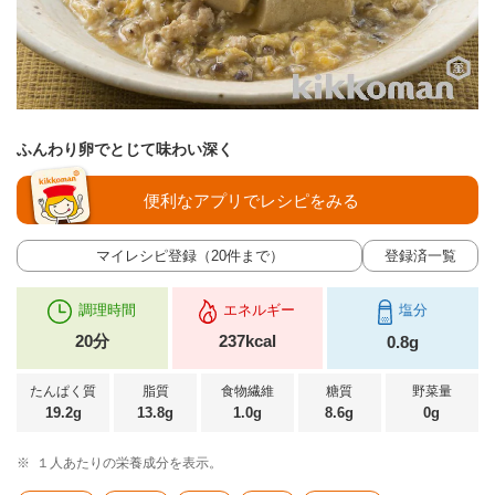
ふんわり卵でとじて味わい深く
便利なアプリでレシピをみる
マイレシピ登録（20件まで）
登録済一覧
調理時間
エネルギー
塩分
20分
237kcal
0.8g
たんぱく質
脂質
食物繊維
糖質
野菜量
19.2g
13.8g
1.0g
8.6g
0g
※
１人あたりの栄養成分を表示。