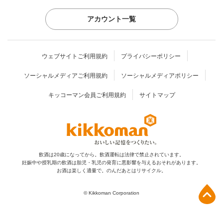
アカウント一覧
ウェブサイトご利用規約
プライバシーポリシー
ソーシャルメディアご利用規約
ソーシャルメディアポリシー
キッコーマン会員ご利用規約
サイトマップ
飲酒は20歳になってから。飲酒運転は法律で禁止されています。
妊娠中や授乳期の飲酒は胎児・乳児の発育に
悪影響を与えるおそれがあります。
お酒は楽しく適量で。のんだあとはリサイクル。
上部へ
© Kikkoman Corporation