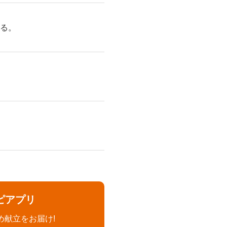
絞る。
ピアプリ
め献立をお届け!