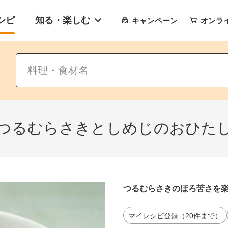
シピ
知る・楽しむ
キャンペーン
オンラ
つるむらさきとしめじのおひた
つるむらさきのほろ苦さを
マイレシピ登録（20件まで）