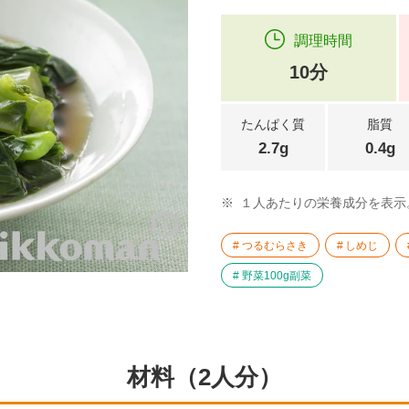
調理時間
10分
たんぱく質
脂質
2.7g
0.4g
※
１人あたりの栄養成分を表示
つるむらさき
しめじ
野菜100g副菜
材料（2人分）