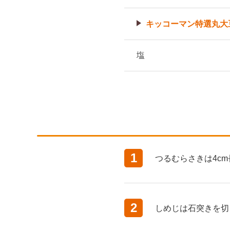
キッコーマン特選丸大
塩
1
つるむらさきは4c
2
しめじは石突きを切