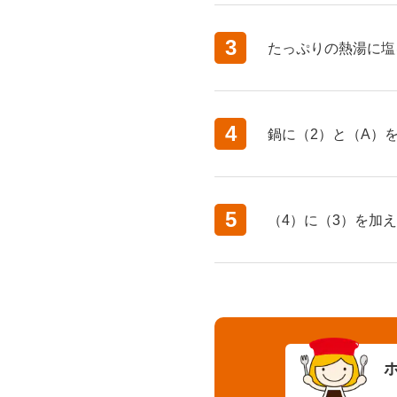
3
たっぷりの熱湯に塩
4
鍋に（2）と（A）
5
（4）に（3）を加