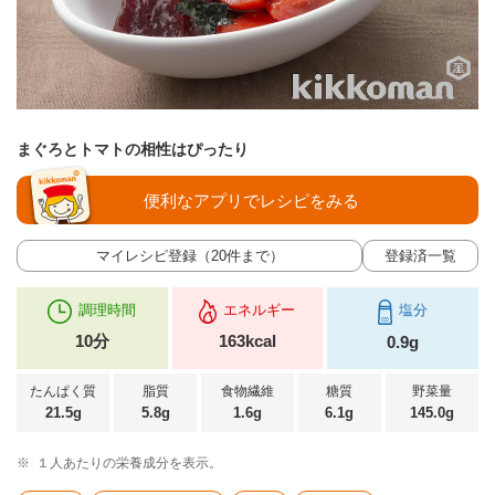
まぐろとトマトの相性はぴったり
便利なアプリでレシピをみる
マイレシピ登録（20件まで）
登録済一覧
調理時間
エネルギー
塩分
10分
163kcal
0.9g
たんぱく質
脂質
食物繊維
糖質
野菜量
21.5g
5.8g
1.6g
6.1g
145.0g
※
１人あたりの栄養成分を表示。