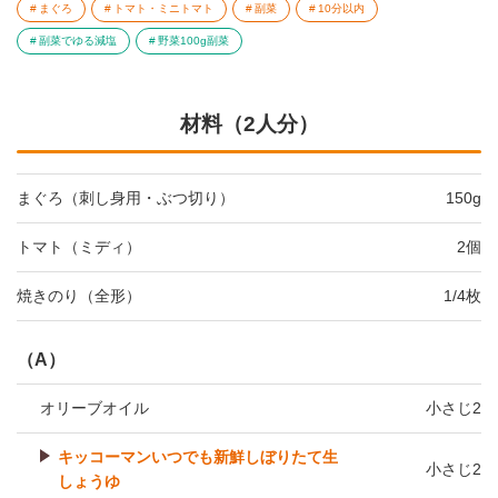
まぐろ
トマト・ミニトマト
副菜
10分以内
副菜でゆる減塩
野菜100g副菜
材料（2人分）
まぐろ（刺し身用・ぶつ切り）
150g
トマト（ミディ）
2個
焼きのり（全形）
1/4枚
（A）
オリーブオイル
小さじ2
キッコーマンいつでも新鮮しぼりたて生
小さじ2
しょうゆ