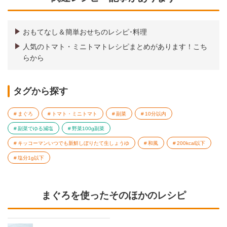
おもてなし＆簡単おせちのレシピ･料理
人気のトマト・ミニトマトレシピまとめがあります！こち
らから
タグから探す
まぐろ
トマト・ミニトマト
副菜
10分以内
副菜でゆる減塩
野菜100g副菜
キッコーマンいつでも新鮮しぼりたて生しょうゆ
和風
200kcal以下
塩分1g以下
まぐろを使ったそのほかのレシピ