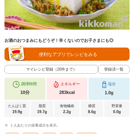
お酒のおつまみにもどうぞ！辛くないのでお子さまにも◎
便利なアプリでレシピをみる
マイレシピ登録（20件まで）
登録済一覧
調理時間
エネルギー
塩分
10分
283kcal
1.0g
たんぱく質
脂質
食物繊維
糖質
野菜量
19.9g
19.7g
2.2g
8.6g
0.0g
※
１人あたりの栄養成分を表示。