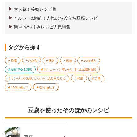
大人気！冷奴レシピ集
ヘルシー&節約！人気のお役立ち豆腐レシピ
簡単!おつまみレシピ人気特集
タグから探す
豆腐
ひき肉
豚肉
副菜
10分以内
副菜でゆる減塩
キッコーマン濃いだし本つゆ(濃縮4倍)
マンジョウ米麹こだわり仕込み本みりん
和風
定番
400kcal以下
塩分1g以下
豆腐を使ったそのほかのレシピ