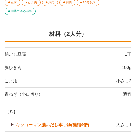
豆腐
ひき肉
豚肉
副菜
10分以内
副菜でゆる減塩
材料（2人分）
絹ごし豆腐
1丁
豚ひき肉
100g
ごま油
小さじ2
青ねぎ（小口切り）
適宜
（A）
キッコーマン濃いだし本つゆ(濃縮4倍)
大さじ1