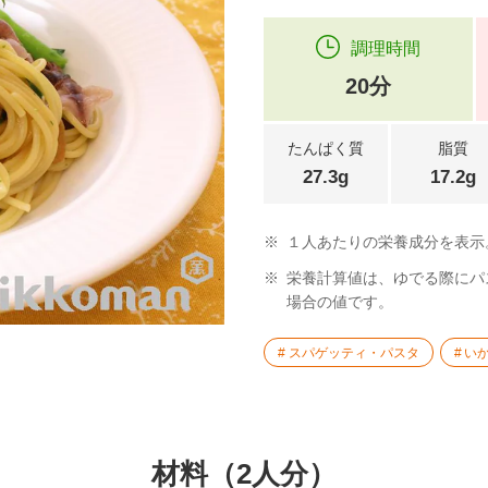
調理時間
20分
たんぱく質
脂質
27.3g
17.2g
※
１人あたりの栄養成分を表示
※
栄養計算値は、ゆでる際にパ
場合の値です。
スパゲッティ・パスタ
い
材料（2人分）