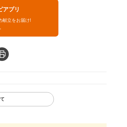
ピアプリ
め献立をお届け!
。
て