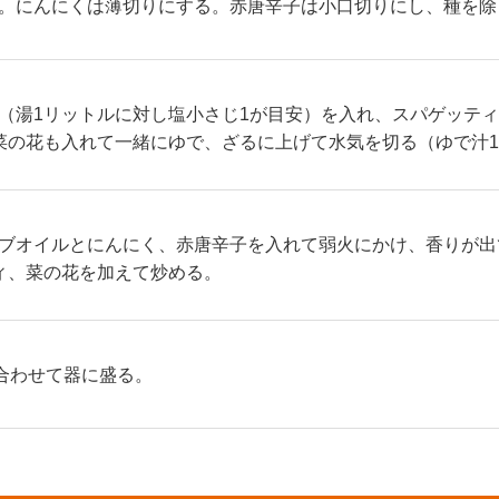
。にんにくは薄切りにする。赤唐辛子は小口切りにし、種を除
（湯1リットルに対し塩小さじ1が目安）を入れ、スパゲッテ
菜の花も入れて一緒にゆで、ざるに上げて水気を切る（ゆで汁10
ブオイルとにんにく、赤唐辛子を入れて弱火にかけ、香りが出
ィ、菜の花を加えて炒める。
合わせて器に盛る。