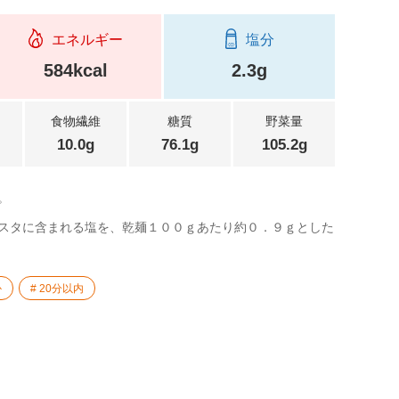
エネルギー
塩分
584kcal
2.3g
食物繊維
糖質
野菜量
10.0g
76.1g
105.2g
。
スタに含まれる塩を、乾麺１００ｇあたり約０．９ｇとした
か
20分以内