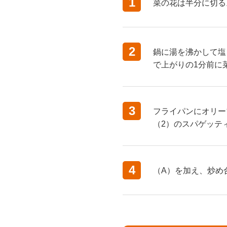
1
菜の花は半分に切る
2
鍋に湯を沸かして塩
で上がりの1分前に
3
フライパンにオリー
（2）のスパゲッテ
4
（A）を加え、炒め