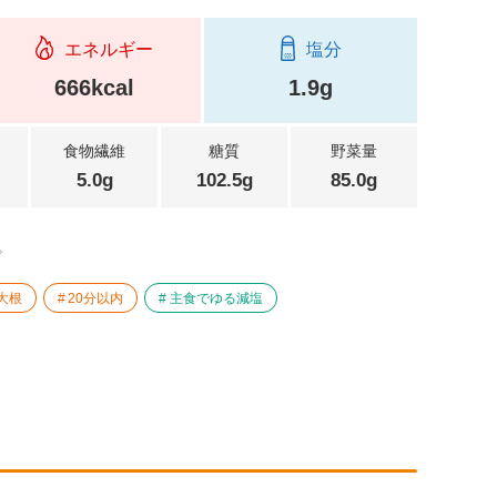
エネルギー
塩分
666kcal
1.9g
食物繊維
糖質
野菜量
5.0g
102.5g
85.0g
。
大根
20分以内
主食でゆる減塩