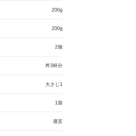
200g
200g
2個
丼3杯分
大さじ1
1袋
適宜