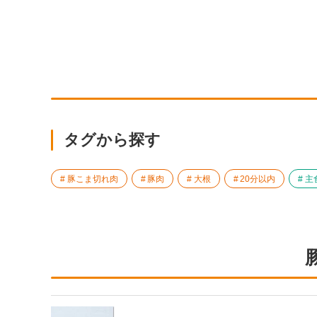
タグから探す
豚こま切れ肉
豚肉
大根
20分以内
主