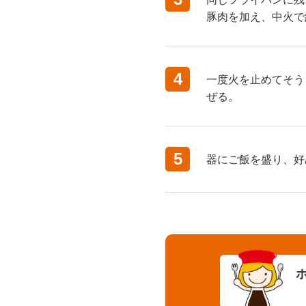
豚肉を加え、中火で
4
一度火を止めてそう
ぜる。
5
器にご飯を盛り、好