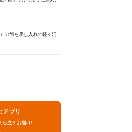
2）の卵を戻し入れて軽く混
ピアプリ
め献立をお届け!
。