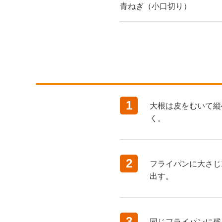
青ねぎ（小口切り）
1
大根は皮をむいて縦
く。
2
フライパンに大さじ
出す。
3
同じフライパンに残