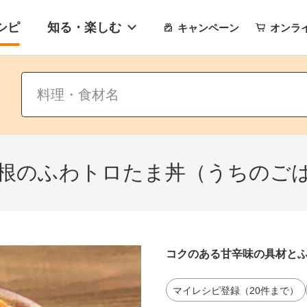
シピ
知る・楽しむ
キャンペーン
オンラ
根のふわトロたま丼（うちのご
コクのある甘辛味の具材と
マイレシピ登録（20件まで）