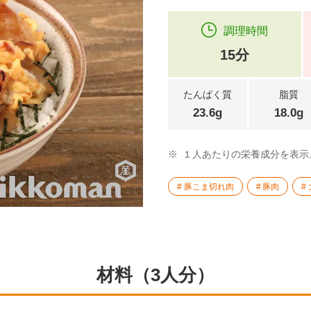
調理時間
15分
たんぱく質
脂質
23.6g
18.0g
※
１人あたりの栄養成分を表示
豚こま切れ肉
豚肉
材料（3人分）