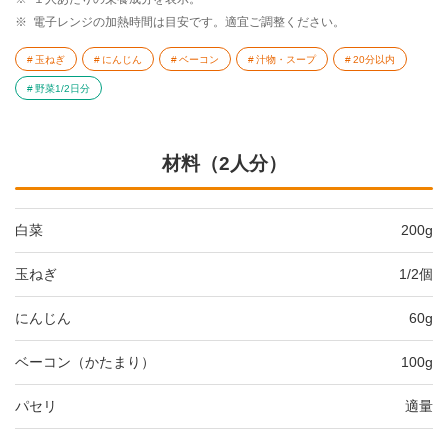
※
電子レンジの加熱時間は目安です。適宜ご調整ください。
玉ねぎ
にんじん
ベーコン
汁物・スープ
20分以内
野菜1/2日分
材料（2人分）
白菜
200g
玉ねぎ
1/2個
にんじん
60g
ベーコン（かたまり）
100g
パセリ
適量