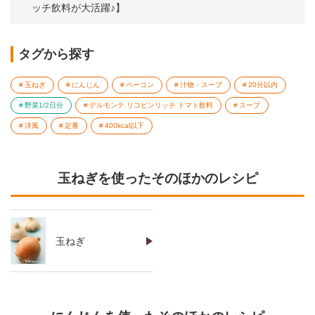
ッチ飲料が大活躍♪】
タグから探す
玉ねぎ
にんじん
ベーコン
汁物・スープ
20分以内
野菜1/2日分
デルモンテ リコピンリッチ トマト飲料
スープ
洋風
定番
400kcal以下
玉ねぎを使ったそのほかのレシピ
玉ねぎ