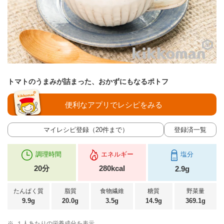
トマトのうまみが詰まった、おかずにもなるポトフ
便利なアプリでレシピをみる
マイレシピ登録（20件まで）
登録済一覧
調理時間
エネルギー
塩分
20分
280kcal
2.9g
たんぱく質
脂質
食物繊維
糖質
野菜量
9.9g
20.0g
3.5g
14.9g
369.1g
※
１人あたりの栄養成分を表示。