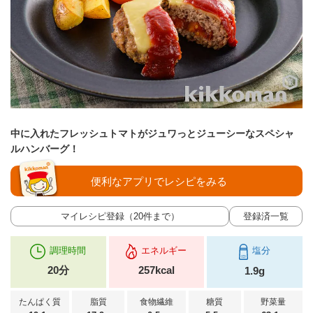
中に入れたフレッシュトマトがジュワっとジューシーなスペシャ
ルハンバーグ！
便利なアプリでレシピをみる
マイレシピ登録（20件まで）
登録済一覧
調理時間
エネルギー
塩分
20分
257kcal
1.9g
たんぱく質
脂質
食物繊維
糖質
野菜量