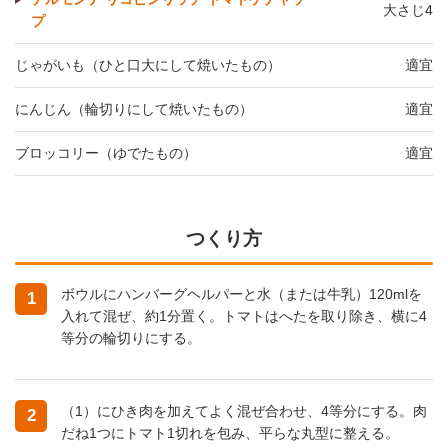
大さじ4
プ
じゃがいも（ひと口大にして焼いたもの）
適宜
にんじん（輪切りにして焼いたもの）
適宜
ブロッコリー（ゆでたもの）
適宜
つくり方
ボウルにハンバーグヘルパーと水（または牛乳）120mlを
1
入れて混ぜ、約1分置く。トマトはへたを取り除き、横に4
等分の輪切りにする。
（1）にひき肉を加えてよく混ぜ合わせ、4等分にする。肉
2
だね1つにトマト1切れを包み、平らな丸型に整える。