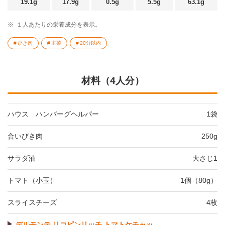
19.1g
17.9g
0.5g
5.5g
63.1g
※
１人あたりの栄養成分を表示。
ひき肉
主菜
20分以内
材料（4人分）
ハウス ハンバーグヘルパー
1袋
合いびき肉
250g
サラダ油
大さじ1
トマト（小玉）
1個（80g）
スライスチーズ
4枚
デルモンテ リコピンリッチ トマトケチャッ