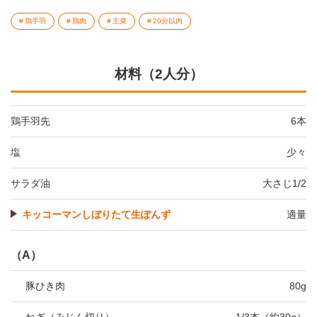
鶏手羽
鶏肉
主菜
20分以内
材料（2人分）
鶏手羽先
6本
塩
少々
サラダ油
大さじ1/2
キッコーマンしぼりたて生ぽんず
適量
（A）
豚ひき肉
80g