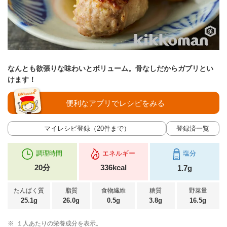
なんとも欲張りな味わいとボリューム。骨なしだからガブリとい
けます！
便利なアプリでレシピをみる
マイレシピ登録（20件まで）
登録済一覧
調理時間
エネルギー
塩分
20分
336kcal
1.7g
たんぱく質
脂質
食物繊維
糖質
野菜量
25.1g
26.0g
0.5g
3.8g
16.5g
※
１人あたりの栄養成分を表示。