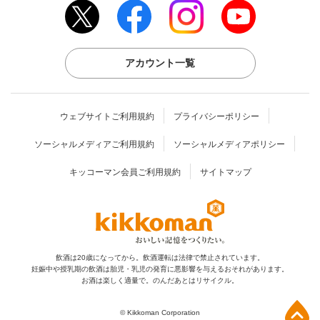
アカウント一覧
ウェブサイトご利用規約
プライバシーポリシー
ソーシャルメディアご利用規約
ソーシャルメディアポリシー
キッコーマン会員ご利用規約
サイトマップ
飲酒は20歳になってから。飲酒運転は法律で禁止されています。
妊娠中や授乳期の飲酒は胎児・乳児の発育に
悪影響を与えるおそれがあります。
お酒は楽しく適量で。のんだあとはリサイクル。
上部へ
© Kikkoman Corporation