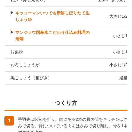
ねぎ（みじん切り）
1/3本（約30g）
キッコーマンいつでも新鮮しぼりたて生
大さじ1/2
しょうゆ
マンジョウ国産米こだわり仕込み料理の
小さじ1
清酒
片栗粉
小さじ1
おろししょうが
小さじ1/2
黒こしょう（粗びき）
適量
つくり方
手羽先は関節を折り、端にある2本の骨の間をキッチンばさ
1
みで切る。骨についている肉をはさみで切り離し、骨を1本