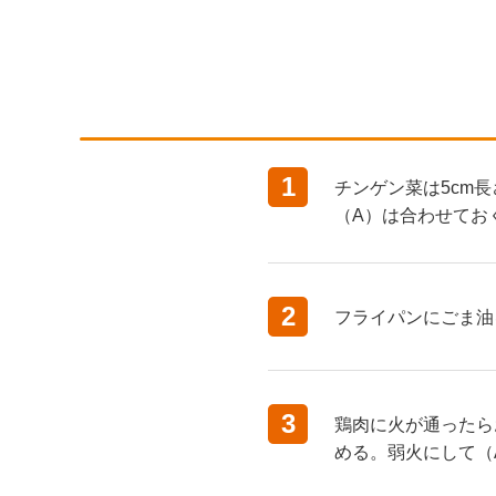
1
チンゲン菜は5cm
（A）は合わせてお
2
フライパンにごま油
3
鶏肉に火が通ったら
める。弱火にして（