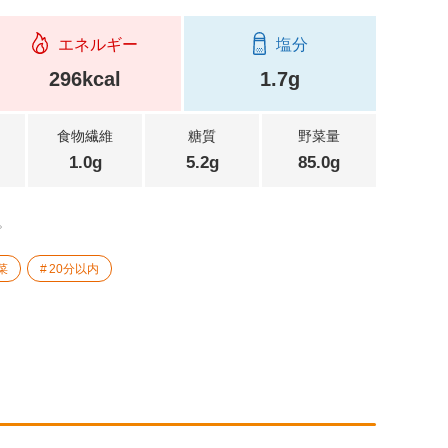
エネルギー
塩分
296kcal
1.7g
食物繊維
糖質
野菜量
1.0g
5.2g
85.0g
。
菜
20分以内