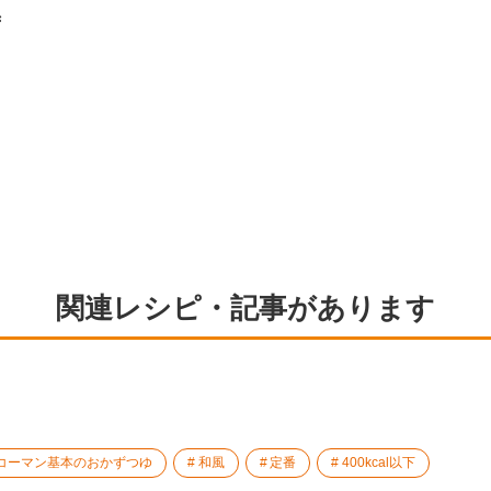
ず
関連レシピ・記事があります
コーマン基本のおかずつゆ
和風
定番
400kcal以下