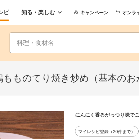
シピ
知る・楽しむ
キャンペーン
オンラ
鶏もものてり焼き炒め（基本のお
にんにく香るがっつり味で
マイレシピ登録（20件まで）