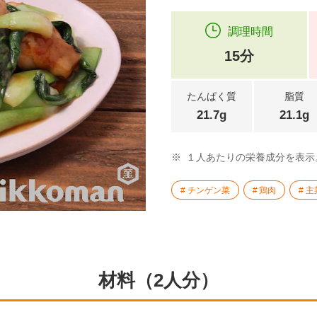
調理時間
15分
たんぱく質
脂質
21.7g
21.1g
※
１人あたりの栄養成分を表示
チンゲン菜
鶏肉
主
材料（2人分）