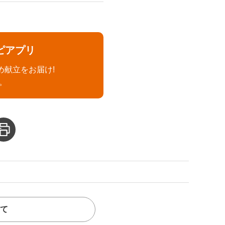
ピアプリ
め献立をお届け!
。
て