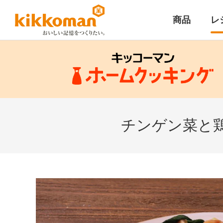
商品
レ
チンゲン菜と