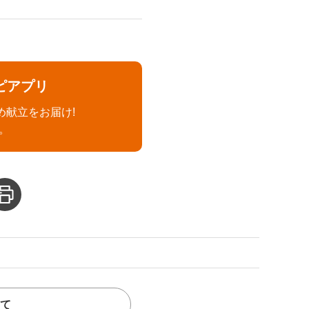
ピアプリ
め献立をお届け!
。
て