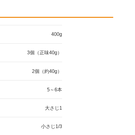
400g
3個（正味40g）
2個（約40g）
5～6本
大さじ1
小さじ1/3