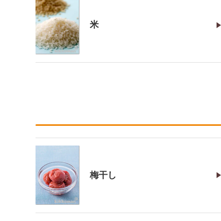
米
梅干し