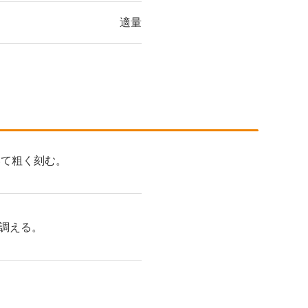
適量
いて粗く刻む。
調える。