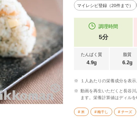
マイレシピ登録（20件まで）
調理時間
5分
たんぱく質
脂質
4.9g
6.2g
※
１人あたりの栄養成分を表示
※
動画を再生いただくと長谷川
ます。栄養計算値はディルを6
米
梅干し
チーズ