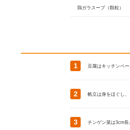
鶏ガラスープ（顆粒）
1
豆腐はキッチンペー
2
帆立は身をほぐし、
3
チンゲン菜は3cm