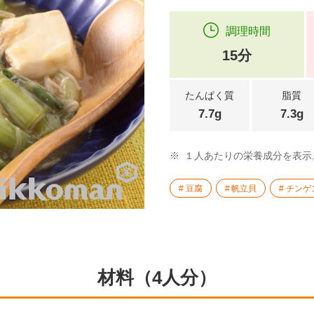
調理時間
15分
たんぱく質
脂質
7.7g
7.3g
※
１人あたりの栄養成分を表示
豆腐
帆立貝
チンゲ
材料（4人分）