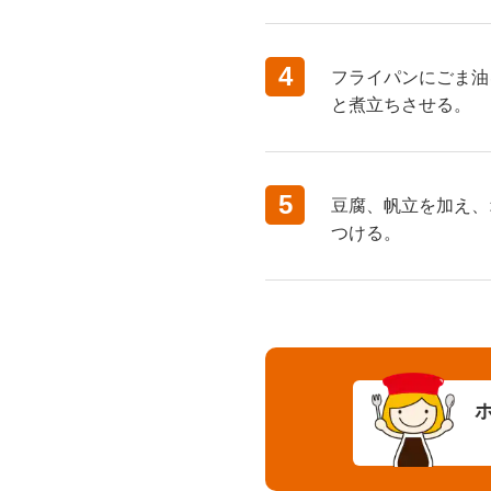
4
フライパンにごま油
と煮立ちさせる。
5
豆腐、帆立を加え、
つける。