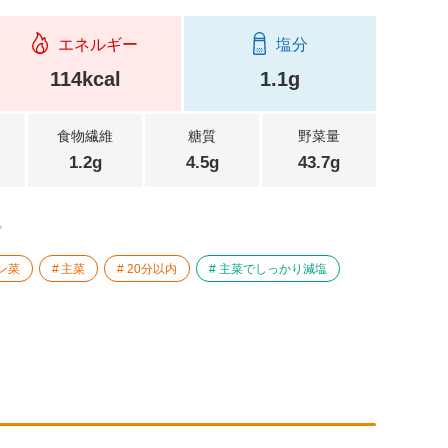
エネルギー
塩分
114kcal
1.1g
食物繊維
糖質
野菜量
1.2g
4.5g
43.7g
。
ン菜
主菜
20分以内
主菜でしっかり減塩