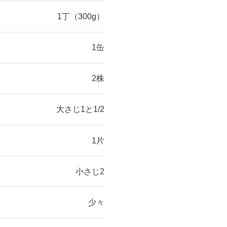
1丁（300g）
1缶
2株
大さじ1と1/2
1片
小さじ2
少々