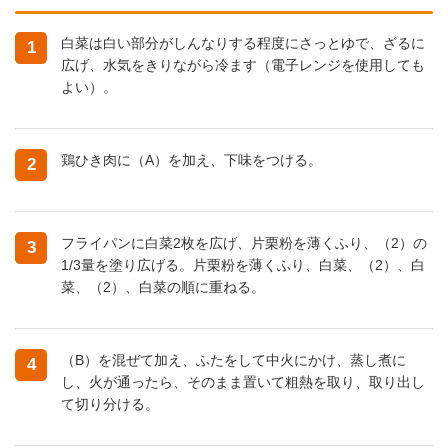
白菜は白い部分がしんなりする程度にさっとゆで、ざるに
1
広げ、水気をきりながら冷ます（電子レンジを使用しても
よい）。
鶏ひき肉に（A）を加え、下味をつける。
2
フライパンに白菜2枚を広げ、片栗粉を薄くふり、（2）の
3
1/3量を塗り広げる。片栗粉を薄くふり、白菜、（2）、白
菜、（2）、白菜の順に重ねる。
（B）を混ぜて加え、ふたをして中火にかけ、蒸し煮に
4
し、火が通ったら、そのまま置いて粗熱を取り、取り出し
て切り分ける。