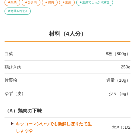
白菜
ひき肉
鶏肉
主菜
主菜でしっかり減塩
野菜1/2日分
材料（4人分）
白菜
8枚（800g）
鶏ひき肉
250g
片栗粉
適量（18g）
ゆず（皮）
少々（5g）
（A）鶏肉の下味
キッコーマンいつでも新鮮しぼりたて生
大さじ1/2
しょうゆ