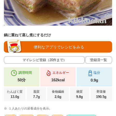
鍋に重ねて蒸し煮にするだけ
便利なアプリでレシピをみる
マイレシピ登録（20件まで）
登録済一覧
調理時間
エネルギー
塩分
50分
162kcal
0.9g
たんぱく質
脂質
食物繊維
糖質
野菜量
13.0g
7.7g
2.6g
9.8g
190.5g
※
１人あたりの栄養成分を表示。