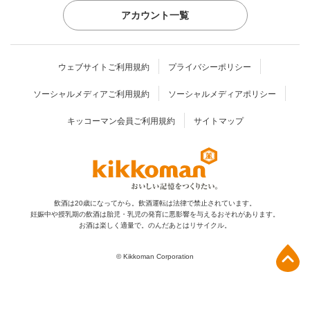
アカウント一覧
ウェブサイトご利用規約
プライバシーポリシー
ソーシャルメディアご利用規約
ソーシャルメディアポリシー
キッコーマン会員ご利用規約
サイトマップ
飲酒は20歳になってから。飲酒運転は法律で禁止されています。
妊娠中や授乳期の飲酒は胎児・乳児の発育に
悪影響を与えるおそれがあります。
お酒は楽しく適量で。のんだあとはリサイクル。
上部へ
© Kikkoman Corporation