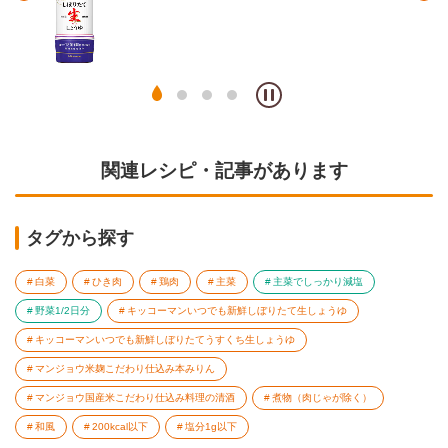
関連レシピ・記事があります
タグから探す
白菜
ひき肉
鶏肉
主菜
主菜でしっかり減塩
野菜1/2日分
キッコーマンいつでも新鮮しぼりたて生しょうゆ
キッコーマンいつでも新鮮しぼりたてうすくち生しょうゆ
マンジョウ米麹こだわり仕込み本みりん
マンジョウ国産米こだわり仕込み料理の清酒
煮物（肉じゃが除く）
和風
200kcal以下
塩分1g以下