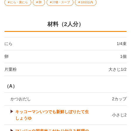
にら・黄にら
卵
汁物・スープ
10分以内
材料（2人分）
にら
1/4束
卵
1個
片栗粉
大さじ1/2
（A）
かつおだし
2カップ
キッコーマンいつでも新鮮しぼりたて生
小さじ2
しょうゆ