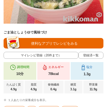
ごま油としょうゆで風味づけ
便利なアプリでレシピをみる
マイレシピ登録（20件まで）
登録済一覧
調理時間
エネルギー
塩分
10分
78kcal
1.3g
たんぱく質
脂質
食物繊維
糖質
野菜量
4.9g
4.9g
0.4g
3.1g
11.9g
※
１人あたりの栄養成分を表示。