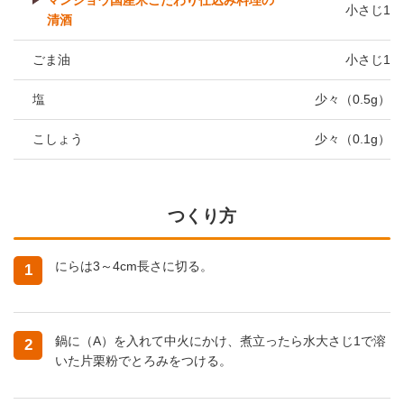
マンジョウ国産米こだわり仕込み料理の
小さじ1
清酒
ごま油
小さじ1
塩
少々（0.5g）
こしょう
少々（0.1g）
つくり方
にらは3～4cm長さに切る。
1
鍋に（A）を入れて中火にかけ、煮立ったら水大さじ1で溶
2
いた片栗粉でとろみをつける。