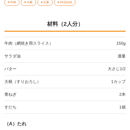
牛肉
大根
主菜
20分以内
材料（2人分）
牛肉（網焼き用スライス）
150g
サラダ油
適量
バター
大さじ1/2
大根（すりおろし）
1カップ
青ねぎ
2本
すだち
1個
（A）たれ