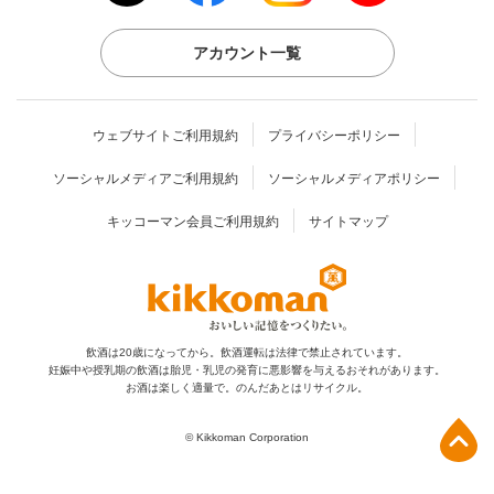
アカウント一覧
ウェブサイトご利用規約
プライバシーポリシー
ソーシャルメディアご利用規約
ソーシャルメディアポリシー
キッコーマン会員ご利用規約
サイトマップ
飲酒は20歳になってから。飲酒運転は法律で禁止されています。
妊娠中や授乳期の飲酒は胎児・乳児の発育に
悪影響を与えるおそれがあります。
お酒は楽しく適量で。のんだあとはリサイクル。
上部へ
© Kikkoman Corporation