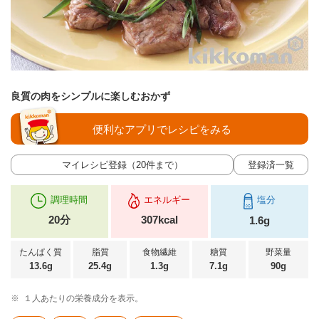
良質の肉をシンプルに楽しむおかず
便利なアプリでレシピをみる
マイレシピ登録（20件まで）
登録済一覧
調理時間
エネルギー
塩分
20分
307kcal
1.6g
たんぱく質
脂質
食物繊維
糖質
野菜量
13.6g
25.4g
1.3g
7.1g
90g
※
１人あたりの栄養成分を表示。