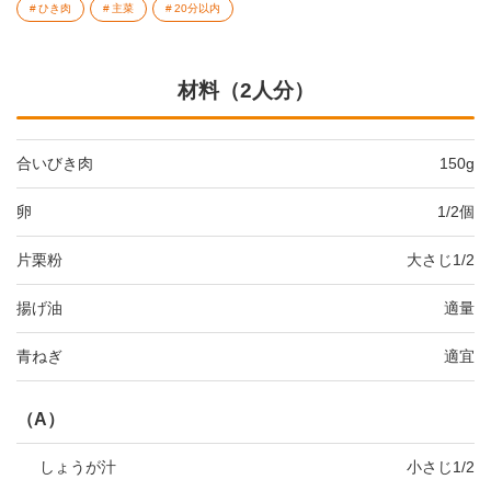
ひき肉
主菜
20分以内
材料（2人分）
合いびき肉
150g
卵
1/2個
片栗粉
大さじ1/2
揚げ油
適量
青ねぎ
適宜
（A）
しょうが汁
小さじ1/2