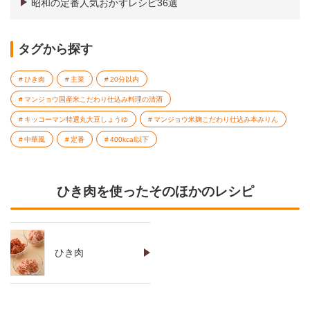
昭和の定番人気おかずレシピ36選
タグから探す
ひき肉
主菜
20分以内
マンジョウ国産米こだわり仕込み料理の清酒
キッコーマン特選丸大豆しょうゆ
マンジョウ米麹こだわり仕込み本みりん
中華風
定番
400kcal以下
ひき肉を使ったそのほかのレシピ
ひき肉