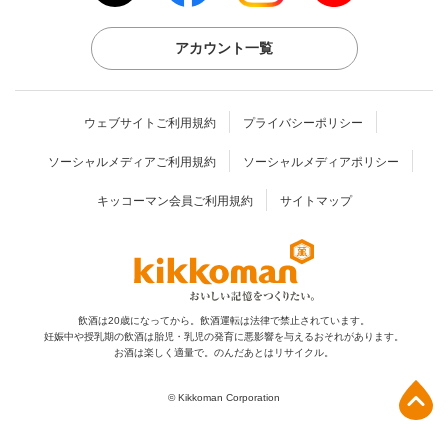
アカウント一覧
ウェブサイトご利用規約
プライバシーポリシー
ソーシャルメディアご利用規約
ソーシャルメディアポリシー
キッコーマン会員ご利用規約
サイトマップ
飲酒は20歳になってから。飲酒運転は法律で禁止されています。
妊娠中や授乳期の飲酒は胎児・乳児の発育に
悪影響を与えるおそれがあります。
お酒は楽しく適量で。のんだあとはリサイクル。
上部へ
© Kikkoman Corporation