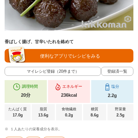
香ばしく揚げ、甘辛いたれを絡めて
便利なアプリでレシピをみる
マイレシピ登録（20件まで）
登録済一覧
調理時間
エネルギー
塩分
20分
236kcal
2.2g
たんぱく質
脂質
食物繊維
糖質
野菜量
17.0g
13.6g
0.2g
8.6g
2.5g
※
１人あたりの栄養成分を表示。