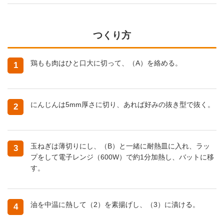
つくり方
鶏もも肉はひと口大に切って、（A）を絡める。
1
にんじんは5mm厚さに切り、あれば好みの抜き型で抜く。
2
玉ねぎは薄切りにし、（B）と一緒に耐熱皿に入れ、ラッ
3
プをして電子レンジ（600W）で約1分加熱し、バットに移
す。
油を中温に熱して（2）を素揚げし、（3）に漬ける。
4