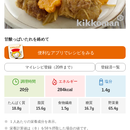
甘酸っぱいたれを絡めて
便利なアプリでレシピをみる
マイレシピ登録（20件まで）
登録済一覧
調理時間
エネルギー
塩分
20分
284kcal
1.4g
たんぱく質
脂質
食物繊維
糖質
野菜量
18.8g
15.6g
1.5g
16.7g
65.4g
※
１人あたりの栄養成分を表示。
※
栄養計算値は（Ｂ）を58％摂取した場合の値です。