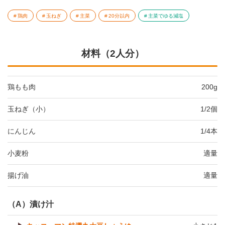
鶏肉
玉ねぎ
主菜
20分以内
主菜でゆる減塩
材料（2人分）
鶏もも肉
200g
玉ねぎ（小）
1/2個
にんじん
1/4本
小麦粉
適量
揚げ油
適量
（A）漬け汁