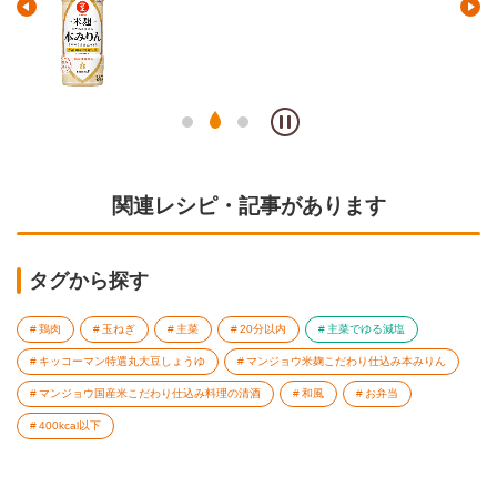
関連レシピ・記事があります
タグから探す
鶏肉
玉ねぎ
主菜
20分以内
主菜でゆる減塩
キッコーマン特選丸大豆しょうゆ
マンジョウ米麹こだわり仕込み本みりん
マンジョウ国産米こだわり仕込み料理の清酒
和風
お弁当
400kcal以下