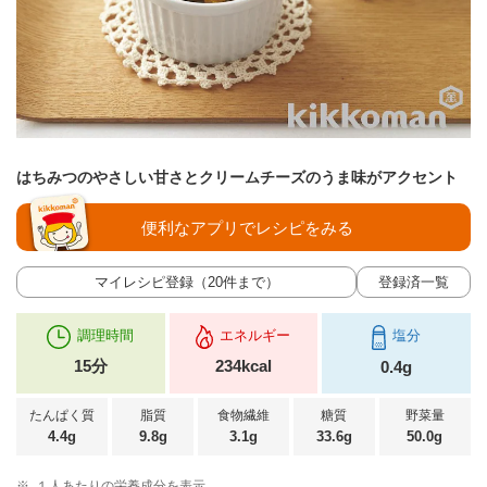
はちみつのやさしい甘さとクリームチーズのうま味がアクセント
便利なアプリでレシピをみる
マイレシピ登録（20件まで）
登録済一覧
調理時間
エネルギー
塩分
15分
234kcal
0.4g
たんぱく質
脂質
食物繊維
糖質
野菜量
4.4g
9.8g
3.1g
33.6g
50.0g
※
１人あたりの栄養成分を表示。