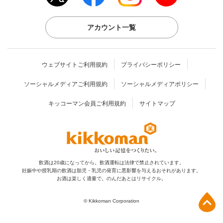
アカウント一覧
ウェブサイトご利用規約
プライバシーポリシー
ソーシャルメディアご利用規約
ソーシャルメディアポリシー
キッコーマン会員ご利用規約
サイトマップ
飲酒は20歳になってから。飲酒運転は法律で禁止されています。
妊娠中や授乳期の飲酒は胎児・乳児の発育に
悪影響を与えるおそれがあります。
お酒は楽しく適量で。のんだあとはリサイクル。
上部へ
© Kikkoman Corporation