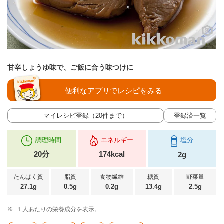
甘辛しょうゆ味で、ご飯に合う味つけに
便利なアプリでレシピをみる
マイレシピ登録（20件まで）
登録済一覧
調理時間
エネルギー
塩分
20分
174kcal
2g
たんぱく質
脂質
食物繊維
糖質
野菜量
27.1g
0.5g
0.2g
13.4g
2.5g
※
１人あたりの栄養成分を表示。