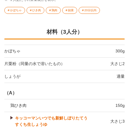
かぼちゃ
ひき肉
鶏肉
副菜
20分以内
材料（3人分）
かぼちゃ
300g
片栗粉（同量の水で溶いたもの）
大さじ2
しょうが
適量
（A）
鶏ひき肉
150g
キッコーマンいつでも新鮮しぼりたてう
大さじ3
すくち生しょうゆ