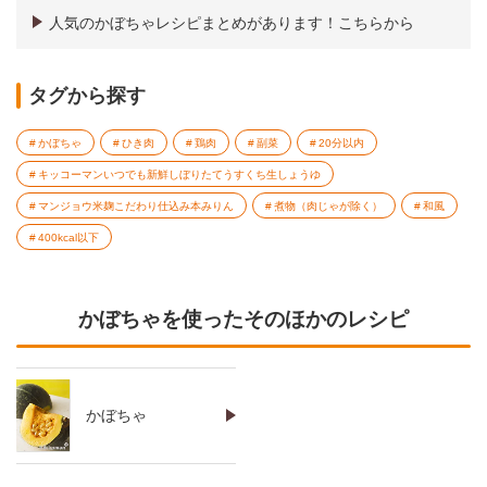
人気のかぼちゃレシピまとめがあります！こちらから
タグから探す
かぼちゃ
ひき肉
鶏肉
副菜
20分以内
キッコーマンいつでも新鮮しぼりたてうすくち生しょうゆ
マンジョウ米麹こだわり仕込み本みりん
煮物（肉じゃが除く）
和風
400kcal以下
かぼちゃを使ったそのほかのレシピ
かぼちゃ