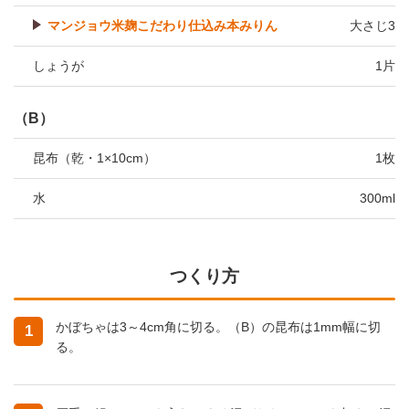
マンジョウ米麹こだわり仕込み本みりん
大さじ3
しょうが
1片
（B）
昆布（乾・1×10cm）
1枚
水
300ml
つくり方
かぼちゃは3～4cm角に切る。（B）の昆布は1mm幅に切
1
る。