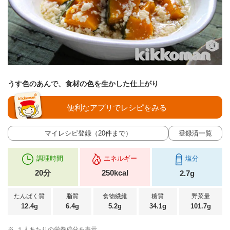
うす色のあんで、食材の色を生かした仕上がり
便利なアプリでレシピをみる
マイレシピ登録（20件まで）
登録済一覧
調理時間
エネルギー
塩分
20分
250kcal
2.7g
たんぱく質
脂質
食物繊維
糖質
野菜量
12.4g
6.4g
5.2g
34.1g
101.7g
※
１人あたりの栄養成分を表示。