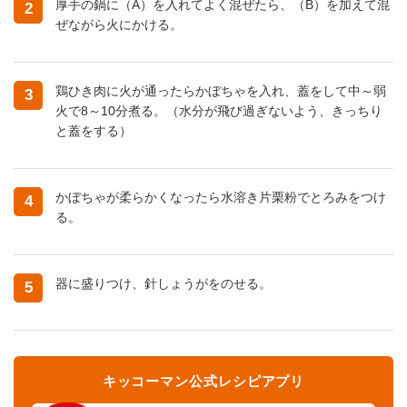
厚手の鍋に（A）を入れてよく混ぜたら、（B）を加えて混
2
ぜながら火にかける。
鶏ひき肉に火が通ったらかぼちゃを入れ、蓋をして中～弱
3
火で8～10分煮る。（水分が飛び過ぎないよう、きっちり
と蓋をする）
かぼちゃが柔らかくなったら水溶き片栗粉でとろみをつけ
4
る。
器に盛りつけ、針しょうがをのせる。
5
キッコーマン公式レシピアプリ