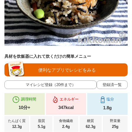
具材を炊飯器に入れて炊くだけの簡単メニュー
便利なアプリでレシピをみる
マイレシピ登録（20件まで）
登録済一覧
調理時間
エネルギー
塩分
10分+
347kcal
1.8g
たんぱく質
脂質
食物繊維
糖質
野菜量
12.3g
5.1g
2.4g
62.3g
25g