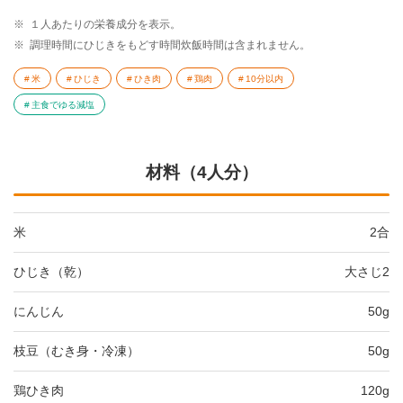
※
１人あたりの栄養成分を表示。
※
調理時間にひじきをもどす時間炊飯時間は含まれません。
米
ひじき
ひき肉
鶏肉
10分以内
主食でゆる減塩
材料（4人分）
米
2合
ひじき（乾）
大さじ2
にんじん
50g
枝豆（むき身・冷凍）
50g
鶏ひき肉
120g