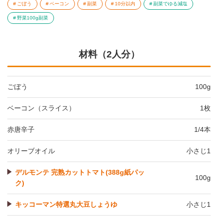
ごぼう
ベーコン
副菜
10分以内
副菜でゆる減塩
野菜100g副菜
材料（2人分）
ごぼう
100g
ベーコン（スライス）
1枚
赤唐辛子
1/4本
オリーブオイル
小さじ1
デルモンテ 完熟カットトマト(388g紙パッ
100g
ク)
キッコーマン特選丸大豆しょうゆ
小さじ1