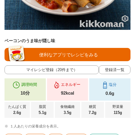
ベーコンのうま味が隠し味
便利なアプリでレシピをみる
マイレシピ登録（20件まで）
登録済一覧
調理時間
エネルギー
塩分
10分
92kcal
0.6g
たんぱく質
脂質
食物繊維
糖質
野菜量
2.6g
5.1g
3.5g
7.2g
115g
※
１人あたりの栄養成分を表示。