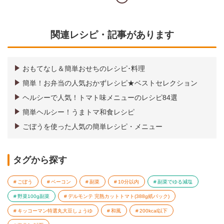
関連レシピ・記事があります
おもてなし＆簡単おせちのレシピ･料理
簡単！お弁当の人気おかずレシピ★ベストセレクション
ヘルシーで人気！トマト味メニューのレシピ84選
簡単ヘルシー！うまトマ和食レシピ
ごぼうを使った人気の簡単レシピ・メニュー
タグから探す
ごぼう
ベーコン
副菜
10分以内
副菜でゆる減塩
野菜100g副菜
デルモンテ 完熟カットトマト(388g紙パック)
キッコーマン特選丸大豆しょうゆ
和風
200kcal以下