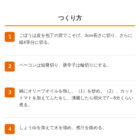
つくり方
ごぼうは皮を包丁の背でこそげ、3cm長さに切り、さらに
1
縦4等分に切る。
ベーコンは短冊切り、唐辛子は輪切りにする。
2
鍋にオリーブオイルを熱し、（1）を炒め、（2）、カット
3
トマトを加えてふたをし、沸騰したら弱火で7～8分くらい
煮る。
しょうゆを加えて火を強め、煮汁を絡める。
4