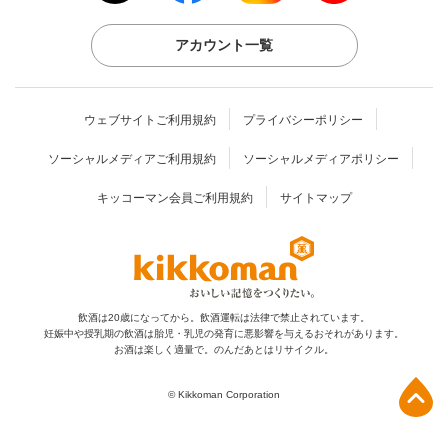
アカウント一覧
ウェブサイトご利用規約
プライバシーポリシー
ソーシャルメディアご利用規約
ソーシャルメディアポリシー
キッコーマン会員ご利用規約
サイトマップ
飲酒は20歳になってから。飲酒運転は法律で禁止されています。
妊娠中や授乳期の飲酒は胎児・乳児の発育に
悪影響を与えるおそれがあります。
お酒は楽しく適量で。のんだあとはリサイクル。
上部へ
© Kikkoman Corporation