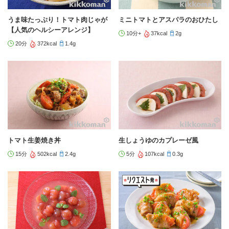
うま味たっぷり！トマト肉じゃが
ミニトマトとアスパラのおひたし
【人気のヘルシーアレンジ】
10分+
37kcal
2g
20分
372kcal
1.4g
トマト生姜焼き丼
生しょうゆのカプレーゼ風
15分
502kcal
2.4g
5分
107kcal
0.3g