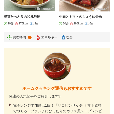
野菜たっぷりの和風酢豚
牛肉とトマトのしょうゆ炒め
20分
276kcal
1.9g
20分
288kcal
1.6g
調理時間
エネルギー
塩分
？
ホームクッキング通信もおすすめです
関連の人気記事をご紹介します♪
電子レンジで加熱は1回！「リコピンリッチ トマト飲料」
でつくる、ブランチにぴったりのカフェ風スープレシピ