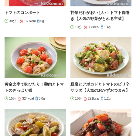
トマトのコンポート
甘辛だれがおいしい！トマト肉巻
き【人気の野菜がとれる主菜】
30分+
169kcal
0g
10分
398kcal
1.4g
黄金比率で味ぴたり！鶏肉とトマ
豆腐とアボカドとトマトのピリ辛
トのさっぱり煮
サラダ【人気のおかずおつまみ】
15分
324kcal
3.0g
10分
221kcal
1.2g