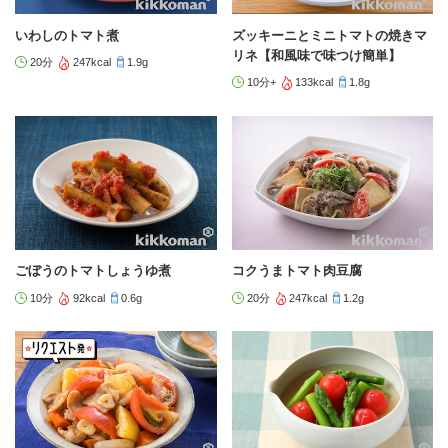
いわしのトマト煮
ズッキーニとミニトマトの焼きマ
リネ【和風味で味つけ簡単】
20分
247kcal
1.9g
10分+
133kcal
1.8g
ごぼうのトマトしょうゆ煮
コクうまトマト肉豆腐
10分
92kcal
0.6g
20分
247kcal
1.2g