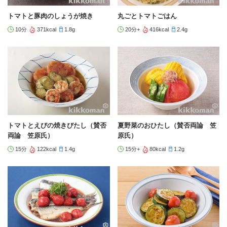
トマトと豚肉のしょうが焼き
丸ごとトマトごはん
10分
371kcal
1.8g
20分+
416kcal
2.4g
トマトとえびの焼きびたし（賛否
夏野菜のおひたし（賛否両論 笠
両論 笠原氏）
原氏）
15分
122kcal
1.4g
15分+
80kcal
1.2g