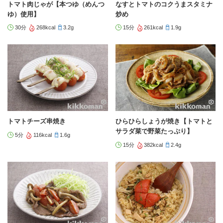
トマト肉じゃが【本つゆ（めんつ
なすとトマトのコクうまスタミナ
ゆ）使用】
炒め
30分
268kcal
3.2g
15分
261kcal
1.9g
トマトチーズ串焼き
ひらひらしょうが焼き【トマトと
サラダ菜で野菜たっぷり】
5分
116kcal
1.6g
15分
382kcal
2.4g