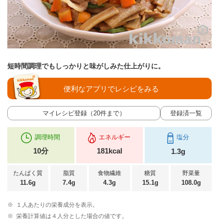
短時間調理でもしっかりと味がしみた仕上がりに。
便利なアプリでレシピをみる
マイレシピ登録（20件まで）
登録済一覧
調理時間
エネルギー
塩分
10分
181kcal
1.3g
たんぱく質
脂質
食物繊維
糖質
野菜量
11.6g
7.4g
4.3g
15.1g
108.0g
※
１人あたりの栄養成分を表示。
※
栄養計算値は４人分とした場合の値です。