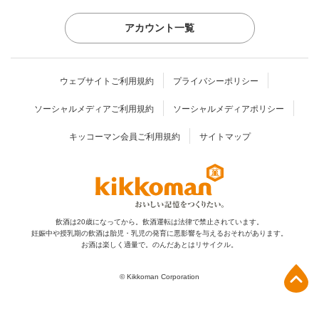
アカウント一覧
ウェブサイトご利用規約
プライバシーポリシー
ソーシャルメディアご利用規約
ソーシャルメディアポリシー
キッコーマン会員ご利用規約
サイトマップ
飲酒は20歳になってから。飲酒運転は法律で禁止されています。
妊娠中や授乳期の飲酒は胎児・乳児の発育に
悪影響を与えるおそれがあります。
お酒は楽しく適量で。のんだあとはリサイクル。
上部へ
© Kikkoman Corporation