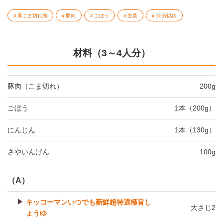
豚こま切れ肉
豚肉
ごぼう
主菜
10分以内
材料（3～4人分）
豚肉（こま切れ）
200g
ごぼう
1本（200g）
にんじん
1本（130g）
さやいんげん
100g
（A）
キッコーマンいつでも新鮮超特選極旨し
大さじ2
ょうゆ