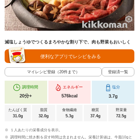
減塩しょうゆでつくるまろやかな割り下で、肉も野菜もおいしく
便利なアプリでレシピをみる
マイレシピ登録（20件まで）
登録済一覧
調理時間
エネルギー
塩分
20分+
576kcal
3.7g
たんぱく質
脂質
食物繊維
糖質
野菜量
31.0g
32.0g
5.3g
37.4g
72.5g
※
１人あたりの栄養成分を表示。
※
調理時間に焼き麩を戻す時間は含まれません。栄養計算値は、牛脂10gと