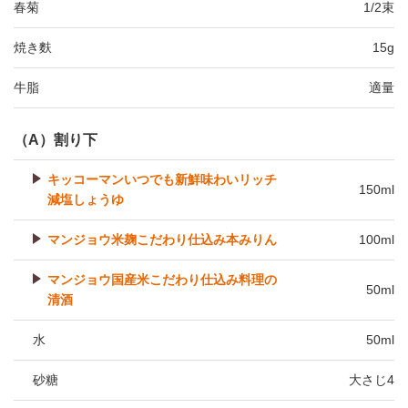
春菊
1/2束
焼き麩
15g
牛脂
適量
（A）割り下
キッコーマンいつでも新鮮味わいリッチ
150ml
減塩しょうゆ
マンジョウ米麹こだわり仕込み本みりん
100ml
マンジョウ国産米こだわり仕込み料理の
50ml
清酒
水
50ml
砂糖
大さじ4