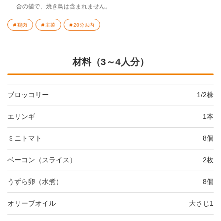
合の値で、焼き鳥は含まれません。
鶏肉
主菜
20分以内
材料（3～4人分）
ブロッコリー
1/2株
エリンギ
1本
ミニトマト
8個
ベーコン（スライス）
2枚
うずら卵（水煮）
8個
オリーブオイル
大さじ1