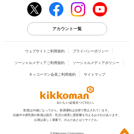
アカウント一覧
ウェブサイトご利用規約
プライバシーポリシー
ソーシャルメディアご利用規約
ソーシャルメディアポリシー
キッコーマン会員ご利用規約
サイトマップ
飲酒は20歳になってから。飲酒運転は法律で禁止されています。
妊娠中や授乳期の飲酒は胎児・乳児の発育に
悪影響を与えるおそれがあります。
お酒は楽しく適量で。のんだあとはリサイクル。
上部へ
© Kikkoman Corporation