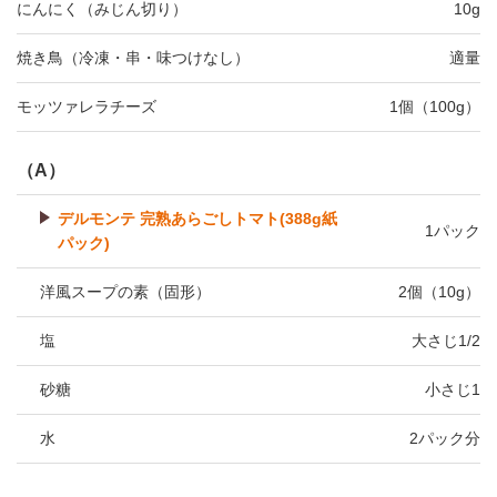
にんにく（みじん切り）
10g
焼き鳥（冷凍・串・味つけなし）
適量
モッツァレラチーズ
1個（100g）
（A）
デルモンテ 完熟あらごしトマト(388g紙
1パック
パック)
洋風スープの素（固形）
2個（10g）
塩
大さじ1/2
砂糖
小さじ1
水
2パック分