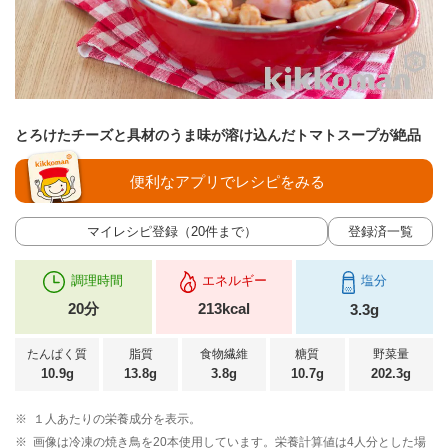
とろけたチーズと具材のうま味が溶け込んだトマトスープが絶品
便利なアプリでレシピをみる
マイレシピ登録（20件まで）
登録済一覧
調理時間
エネルギー
塩分
20分
213kcal
3.3g
たんぱく質
脂質
食物繊維
糖質
野菜量
10.9g
13.8g
3.8g
10.7g
202.3g
※
１人あたりの栄養成分を表示。
※
画像は冷凍の焼き鳥を20本使用しています。栄養計算値は4人分とした場