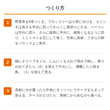
つくり方
野菜串を8本つくる。ブロッコリーは小房に分ける、エリン
1
ギは長さを半分に切ってからくし形切りにする。ベーコン
は半分に切り、さらに縦長に半分に、細長くなるように切
り、ミニトマトを芯にして巻く。竹串に具材、うずらの卵
をバランスよく刺す。
鍋にオリーブオイル、にんにくを入れて弱火で熱し、香り
2
が出てきたら（A）を加えて中火にし、沸騰したら焼き
鳥、（1）を加えて煮る。
具材に火が通ったら中央にモッツァレラチーズをちぎって
3
加える。チーズがとけたら、具材にからめながら食べる。