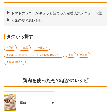
トマトのうま味がギュッと詰まった定番人気メニュー52選
人気の焼き鳥レシピ
タグから探す
鶏肉
主菜
20分以内
デルモンテ 完熟あらごしトマト(388g紙パック)
鍋
和風
400kcal以下
鶏肉を使ったそのほかのレシピ
鶏肉