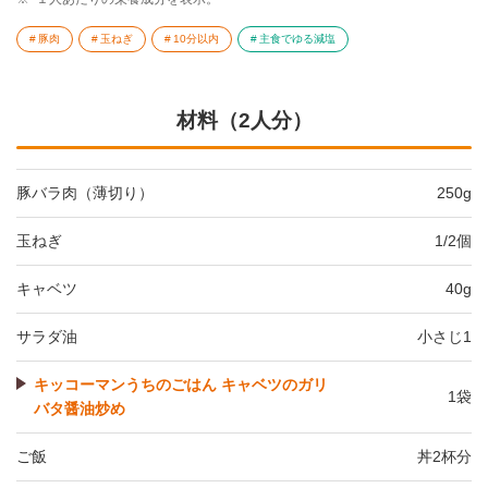
豚肉
玉ねぎ
10分以内
主食でゆる減塩
材料（2人分）
豚バラ肉（薄切り）
250g
玉ねぎ
1/2個
キャベツ
40g
サラダ油
小さじ1
キッコーマンうちのごはん キャベツのガリ
1袋
バタ醤油炒め
ご飯
丼2杯分