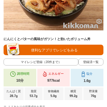
にんにくとバターの風味がガツン！と効いたボリューム丼
便利なアプリでレシピをみる
マイレシピ登録（20件まで）
登録済一覧
調理時間
エネルギー
塩分
10分
977kcal
1.6g
たんぱく質
脂質
食物繊維
糖質
野菜量
28.7g
53.7g
5.0g
99.2g
70g
※
１人あたりの栄養成分を表示。