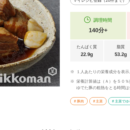
マイレシピ登録（20件まで）
調理時間
140分+
たんぱく質
脂質
22.9g
53.2g
※
１人あたりの栄養成分を表示
※
栄養計算値は（Ａ）を５０％
ゆでた豚の粗熱をとる時間は
豚肉
主菜
主菜でゆ