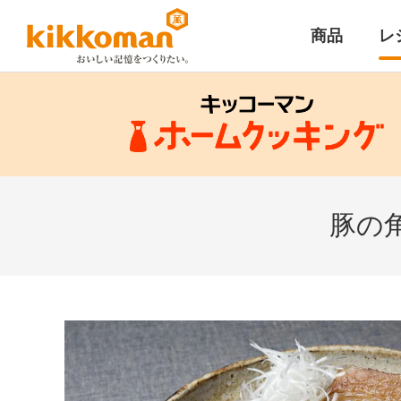
商品
レ
豚の