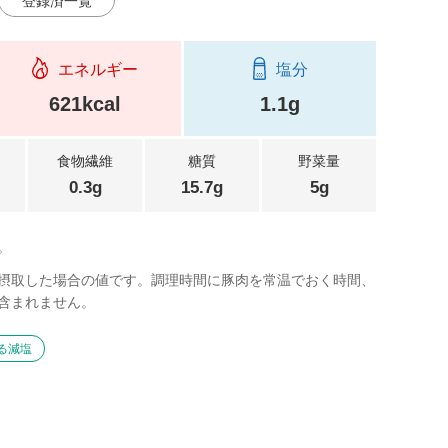
登録済一覧
エネルギー
塩分
621kcal
1.1g
食物繊維
糖質
野菜量
0.3g
15.7g
5g
。
摂取した場合の値です。調理時間に豚肉を常温でおく時間、
含まれません。
る減塩