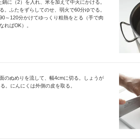
た鍋に（2）を入れ、米を加えて中火にかける。
る。ふたをずらしてのせ、弱火で60分ゆでる。
90～120分かけてゆっくり粗熱をとる（手で肉
なればOK）。
面のぬめりを流して、幅4cmに切る。しょうが
する。にんにくは外側の皮を取る。