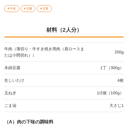
牛肉
豆腐
主菜
材料（2人分）
牛肉（薄切り・牛すき焼き用肉（肩ロースま
200g
たは小間切れ））
木綿豆腐
1丁（300g）
生しいたけ
4枚
玉ねぎ
1/2個（100g）
ごま油
大さじ1
（A）肉の下味の調味料