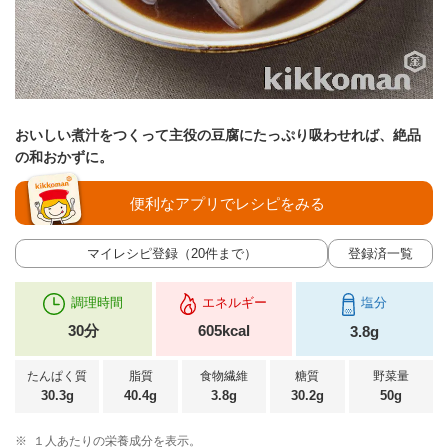
おいしい煮汁をつくって主役の豆腐にたっぷり吸わせれば、絶品
の和おかずに。
便利なアプリでレシピをみる
マイレシピ登録（20件まで）
登録済一覧
調理時間
エネルギー
塩分
30分
605kcal
3.8g
たんぱく質
脂質
食物繊維
糖質
野菜量
30.3g
40.4g
3.8g
30.2g
50g
※
１人あたりの栄養成分を表示。