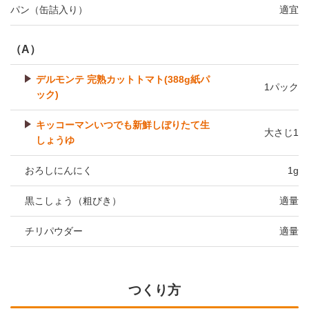
パン（缶詰入り）
適宜
（A）
デルモンテ 完熟カットトマト(388g紙パ
1パック
ック)
キッコーマンいつでも新鮮しぼりたて生
大さじ1
しょうゆ
おろしにんにく
1g
黒こしょう（粗びき）
適量
チリパウダー
適量
つくり方