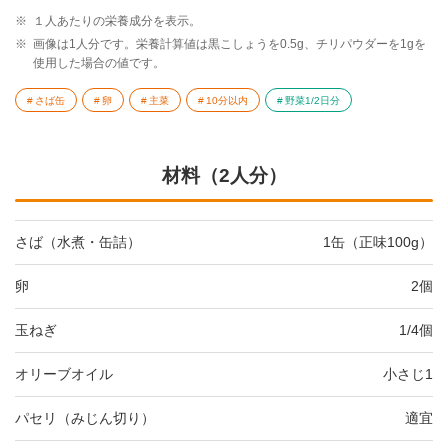
※
１人あたりの栄養成分を表示。
※
画像は1人分です。栄養計算値は黒こしょうを0.5g、チリパウダーを1gを
使用した場合の値です。
さば缶
卵
主菜
10分以内
野菜1/2日分
材料（2人分）
さば（水煮・缶詰）
1缶（正味100g）
卵
2個
玉ねぎ
1/4個
オリーブオイル
小さじ1
パセリ（みじん切り）
適宜