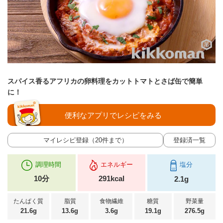
スパイス香るアフリカの卵料理をカットトマトとさば缶で簡単
に！
便利なアプリでレシピをみる
マイレシピ登録（20件まで）
登録済一覧
調理時間
エネルギー
塩分
10分
291kcal
2.1g
たんぱく質
脂質
食物繊維
糖質
野菜量
21.6g
13.6g
3.6g
19.1g
276.5g