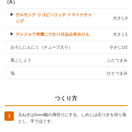
（A）
デルモンテ リコピンリッチ トマトケチャ
大さじ4
ップ
マンジョウ米麹こだわり仕込み本みりん
大さじ1
おろしにんにく（チューブ入り）
小さじ1/2
黒こしょう
ふたつまみ
塩
ひとつまみ
つくり方
玉ねぎは5mm幅の薄切りにする。しめじは石づきを切り落
1
とし、手でほぐす。