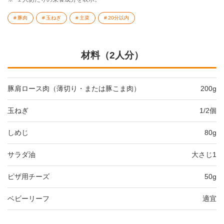
豚肉
玉ねぎ
主菜
20分以内
材料（2人分）
豚肩ロース肉（薄切り・または豚こま肉）
200g
玉ねぎ
1/2個
しめじ
80g
サラダ油
大さじ1
ピザ用チーズ
50g
ベビーリーフ
適宜