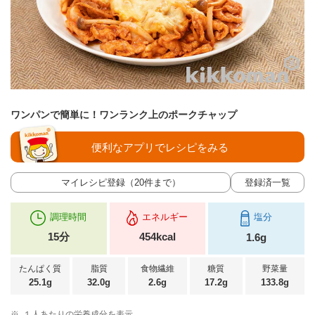
ワンパンで簡単に！ワンランク上のポークチャップ
便利なアプリでレシピをみる
マイレシピ登録（20件まで）
登録済一覧
調理時間
エネルギー
塩分
15分
454kcal
1.6g
たんぱく質
脂質
食物繊維
糖質
野菜量
25.1g
32.0g
2.6g
17.2g
133.8g
※
１人あたりの栄養成分を表示。