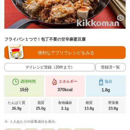
フライパン１つで！包丁不要の甘辛麻婆豆腐
便利なアプリでレシピをみる
マイレシピ登録（20件まで）
登録済一覧
調理時間
エネルギー
塩分
15分
370kcal
1.8g
たんぱく質
脂質
食物繊維
糖質
野菜量
26.9g
25.0g
2.1g
13.8g
23.8g
※
１人あたりの栄養成分を表示。