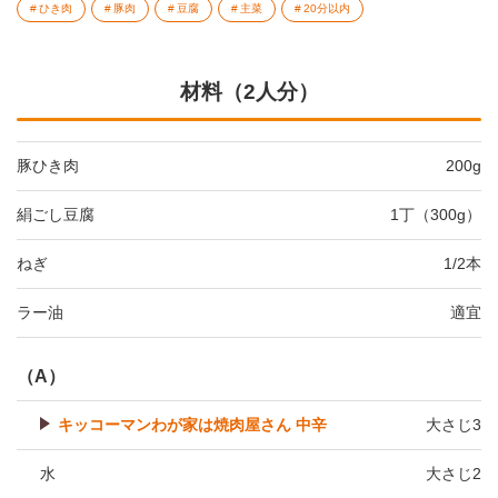
ひき肉
豚肉
豆腐
主菜
20分以内
材料（2人分）
豚ひき肉
200g
絹ごし豆腐
1丁（300g）
ねぎ
1/2本
ラー油
適宜
（A）
キッコーマンわが家は焼肉屋さん 中辛
大さじ3
水
大さじ2