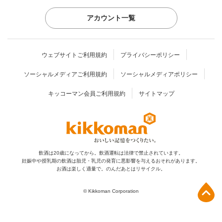
アカウント一覧
ウェブサイトご利用規約
プライバシーポリシー
ソーシャルメディアご利用規約
ソーシャルメディアポリシー
キッコーマン会員ご利用規約
サイトマップ
飲酒は20歳になってから。飲酒運転は法律で禁止されています。
妊娠中や授乳期の飲酒は胎児・乳児の発育に
悪影響を与えるおそれがあります。
お酒は楽しく適量で。のんだあとはリサイクル。
上部へ
© Kikkoman Corporation