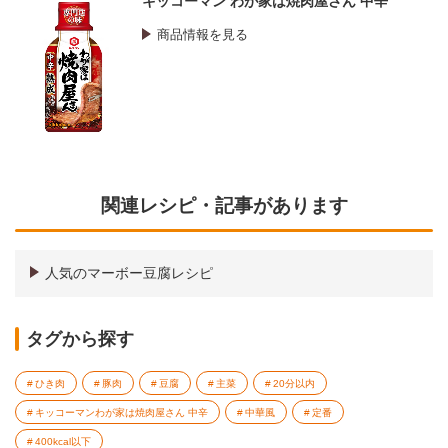
キッコーマン わが家は焼肉屋さん 中辛
商品情報を見る
関連レシピ・記事があります
人気のマーボー豆腐レシピ
タグから探す
ひき肉
豚肉
豆腐
主菜
20分以内
キッコーマンわが家は焼肉屋さん 中辛
中華風
定番
400kcal以下