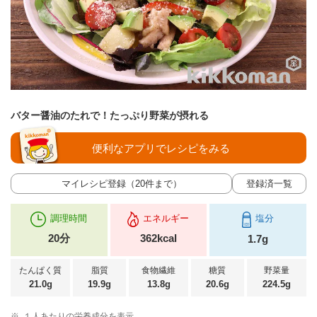
バター醤油のたれで！たっぷり野菜が摂れる
便利なアプリでレシピをみる
マイレシピ登録（20件まで）
登録済一覧
調理時間
エネルギー
塩分
20分
362kcal
1.7g
たんぱく質
脂質
食物繊維
糖質
野菜量
21.0g
19.9g
13.8g
20.6g
224.5g
※
１人あたりの栄養成分を表示。