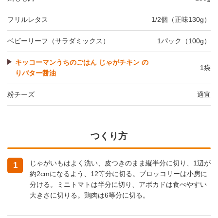
フリルレタス
1/2個（正味130g）
ベビーリーフ（サラダミックス）
1パック（100g）
キッコーマンうちのごはん じゃがチキン の
1袋
りバター醤油
粉チーズ
適宜
つくり方
じゃがいもはよく洗い、皮つきのまま縦半分に切り、1辺が
1
約2cmになるよう、12等分に切る。ブロッコリーは小房に
分ける。ミニトマトは半分に切り、アボカドは食べやすい
大きさに切りる。鶏肉は6等分に切る。