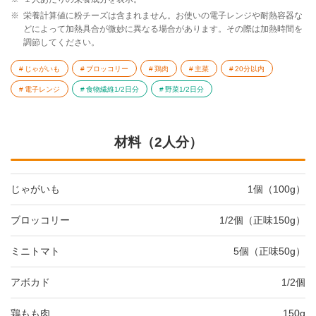
※
栄養計算値に粉チーズは含まれません。お使いの電子レンジや耐熱容器な
どによって加熱具合が微妙に異なる場合があります。その際は加熱時間を
調節してください。
じゃがいも
ブロッコリー
鶏肉
主菜
20分以内
電子レンジ
食物繊維1/2日分
野菜1/2日分
材料（2人分）
じゃがいも
1個（100g）
ブロッコリー
1/2個（正味150g）
ミニトマト
5個（正味50g）
アボカド
1/2個
鶏もも肉
150g